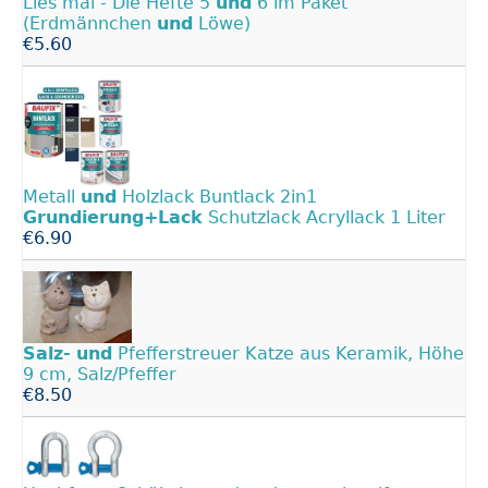
Lies mal - Die Hefte 5
und
6 im Paket
(Erdmännchen
und
Löwe)
€5.60
Metall
und
Holzlack Buntlack 2in1
Grundierung+Lack
Schutzlack Acryllack 1 Liter
€6.90
Salz-
und
Pfefferstreuer Katze aus Keramik, Höhe
9 cm, Salz/Pfeffer
€8.50