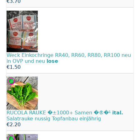
€3.70
Weck Einkochringe RR40, RR60, RR80, RR100 neu
in OVP und neu
lose
€1.50
RUCOLA RAUKE �±1000+ Samen �®�¹
ital.
Salatrauke nussig Topfanbau einjährig
€2.20