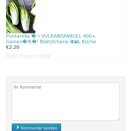
Puntarella �¬ VULKANSPARGEL 400+
Samen�®�¹ Blattzichorie
ital.
Küche
€2.20
Right Now on eBay
Kommentar senden