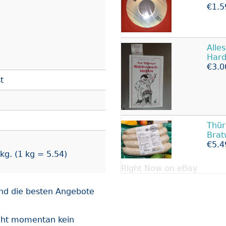
€1.5
Alle
Hard
€3.0
t
Thür
Brat
€5.4
kg. (1 kg = 5.54)
Right Now on eBay
und die besten Angebote
teht momentan kein