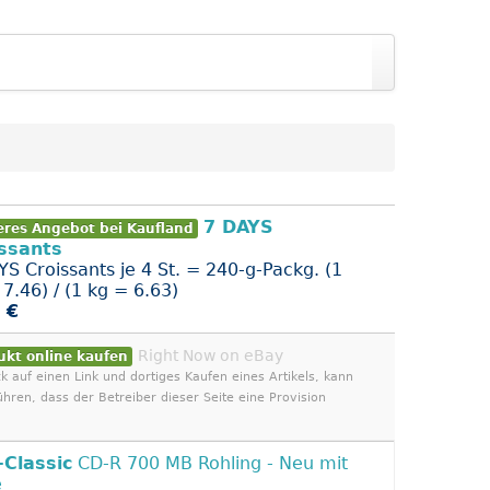
7 DAYS
eres Angebot bei Kaufland
ssants
YS Croissants je 4 St. = 240-g-Packg. (1
7.46) / (1 kg = 6.63)
 €
Right Now on eBay
ukt online kaufen
ck auf einen Link und dortiges Kaufen eines Artikels, kann
ühren, dass der Betreiber dieser Seite eine Provision
-Classic
CD-R 700 MB Rohling - Neu mit
e