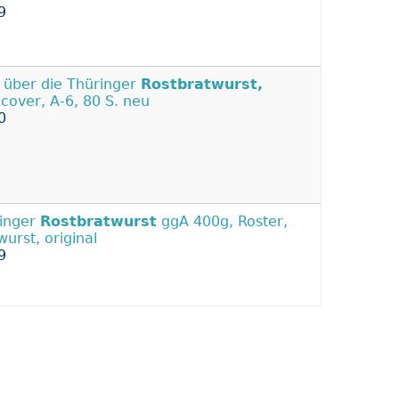
9
s über die Thüringer
Rostbratwurst,
cover, A-6, 80 S. neu
0
inger
Rostbratwurst
ggA 400g, Roster,
wurst, original
9