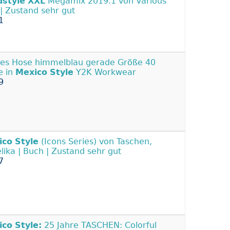
dstyle
XXL
Megamix 2019.1 von Various
 | Zustand sehr gut
1
ies Hose himmelblau gerade Größe 40
e in
Mexico
Style
Y2K Workwear
9
ico
Style
(Icons Series) von Taschen,
lika | Buch | Zustand sehr gut
7
ico
Style:
25 Jahre TASCHEN: Colorful