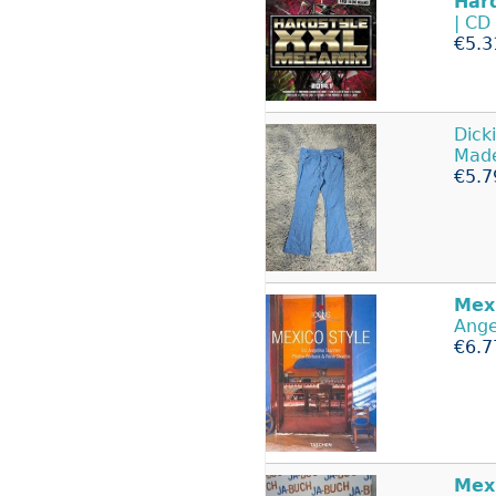
Har
| CD
€5.3
Dick
Mad
€5.7
Mex
Ange
€6.7
Mex