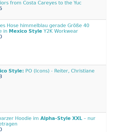
riors from Costa Careyes to the Yuc
6
ies Hose himmelblau gerade Größe 40
e in
Mexico
Style
Y2K Workwear
0
ico
Style:
PO (Icons) - Reiter, Christiane
3
arzer Hoodie im
Alpha-Style
XXL
– nur
etragen
0