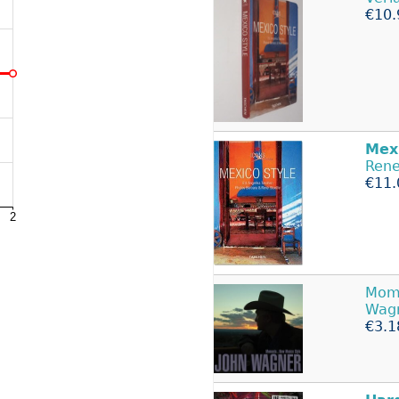
€10.
Mex
Rene
€11.
Mom
Wagn
€3.1