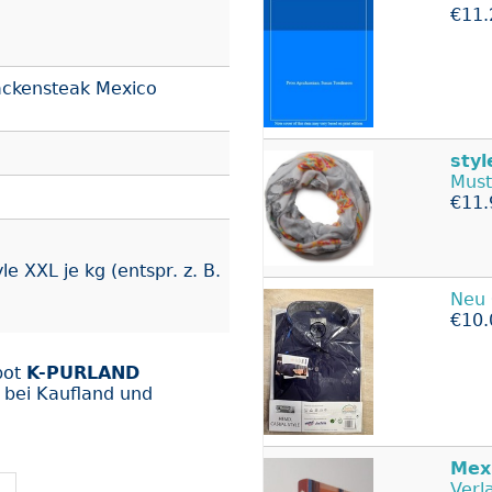
€11.
ckensteak Mexico
sty
Must
€11.
XXL je kg (entspr. z. B.
Neu 
€10.
bot
K-PURLAND
bei Kaufland und
Mex
Verl