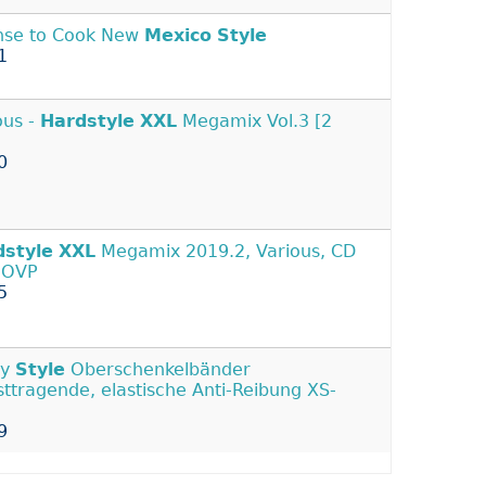
nse to Cook New
Mexico
Style
1
ous -
Hardstyle
XXL
Megamix Vol.3 [2
0
dstyle
XXL
Megamix 2019.2, Various, CD
 OVP
5
ry
Style
Oberschenkelbänder
sttragende, elastische Anti-Reibung XS-
9