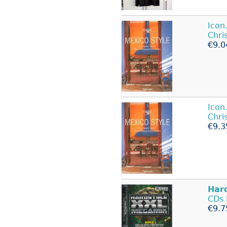
Icon
Chri
€9.0
Icon
Chri
€9.3
Har
CDs
€9.7