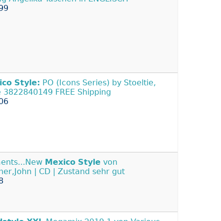
99
ico
Style:
PO (Icons Series) by Stoeltie,
 3822840149 FREE Shipping
06
ents...New
Mexico
Style
von
er,John | CD | Zustand sehr gut
8