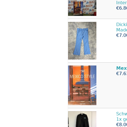
Inte
€6.8
Dick
Mad
€7.0
Mex
€7.6
Schw
1x g
€8.0