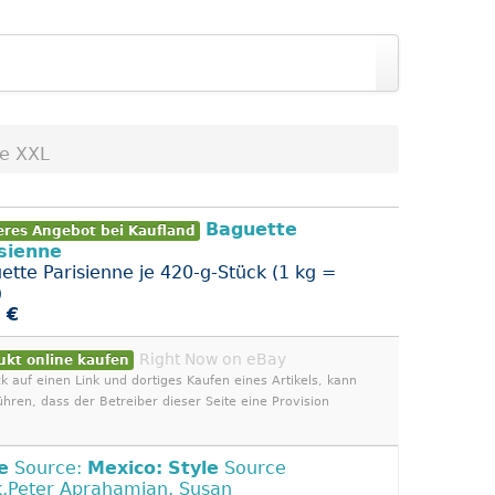
e XXL
Baguette
eres Angebot bei Kaufland
sienne
ette Parisienne je 420-g-Stück (1 kg =
)
 €
Right Now on eBay
ukt online kaufen
ck auf einen Link und dortiges Kaufen eines Artikels, kann
ühren, dass der Betreiber dieser Seite eine Provision
e
Source:
Mexico:
Style
Source
,Peter Aprahamian, Susan