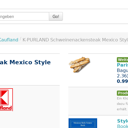
Go!
/
Kaufland
K-PURLAND Schweinenackensteak Mexico Styl
Weit
k Mexico Style
Pari
Bagu
2.36
0.99
Prod
Ein Kli
dazu f
erhält.
Styl
Book