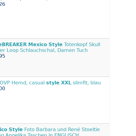
26
leBREAKER
Mexico
Style
Totenkopf Skull
er Loop Schlauchschal, Damen Tuch
95
OVP Hemd, casual
style
XXL
slimfit, blau
00
ico
Style
Foto Barbara und René Stoeltie
ag Angelika Taschen in ENGLISCH