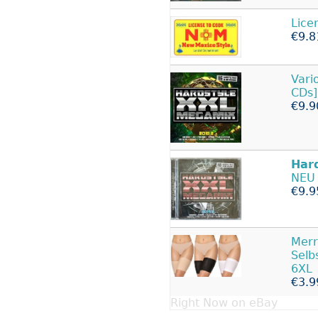
Lice
€9.8
Vari
CDs]
€9.9
Har
NEU
€9.9
Mer
Selb
6XL
€3.9
Right Now on eBay