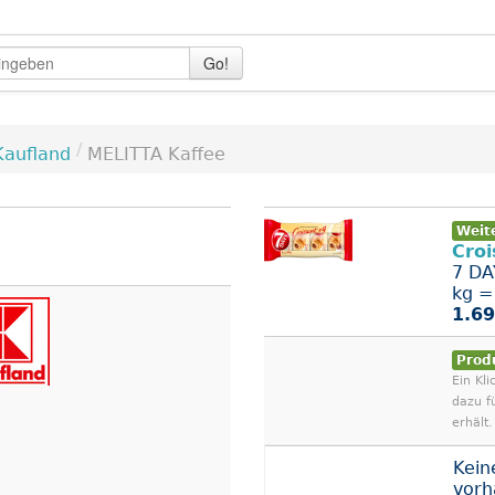
Go!
/
Kaufland
MELITTA Kaffee
Weit
Croi
7 DA
kg =
1.69
Prod
Ein Kli
dazu f
erhält.
Kein
vor