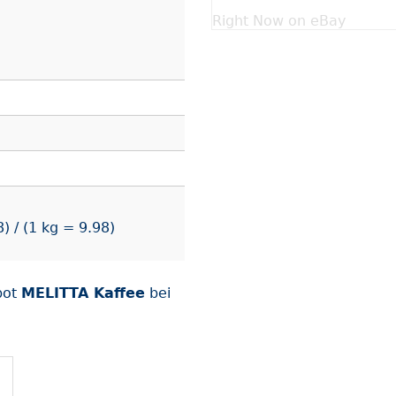
Right Now on eBay
) / (1 kg = 9.98)
bot
MELITTA Kaffee
bei