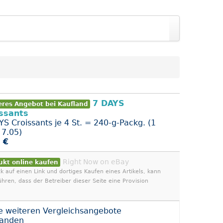
7 DAYS
eres Angebot bei Kaufland
ssants
YS Croissants je 4 St. = 240-g-Packg. (1
 7.05)
 €
Right Now on eBay
ukt online kaufen
ck auf einen Link und dortiges Kaufen eines Artikels, kann
ühren, dass der Betreiber dieser Seite eine Provision
e weiteren Vergleichsangebote
handen