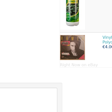
Viny
Poly
€4.0
Right Now on eBay