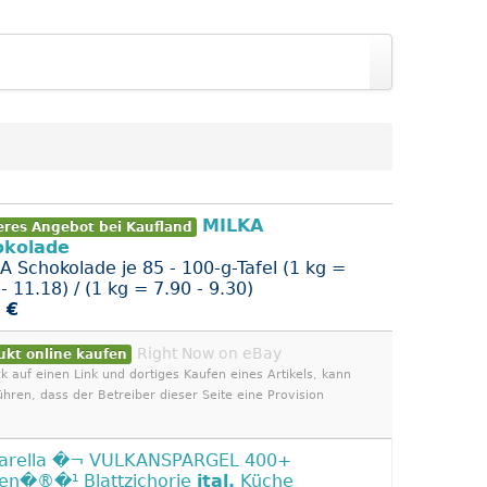
MILKA
eres Angebot bei Kaufland
okolade
A Schokolade je 85 - 100-g-Tafel (1 kg =
- 11.18) / (1 kg = 7.90 - 9.30)
 €
Right Now on eBay
ukt online kaufen
ck auf einen Link und dortiges Kaufen eines Artikels, kann
ühren, dass der Betreiber dieser Seite eine Provision
tarella �¬ VULKANSPARGEL 400+
en�®�¹ Blattzichorie
ital.
Küche