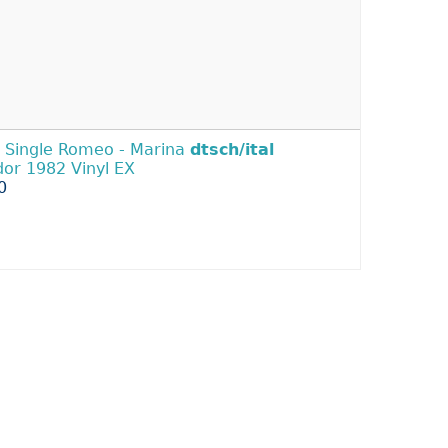
l Single Romeo - Marina
dtsch/ital
dor 1982 Vinyl EX
0