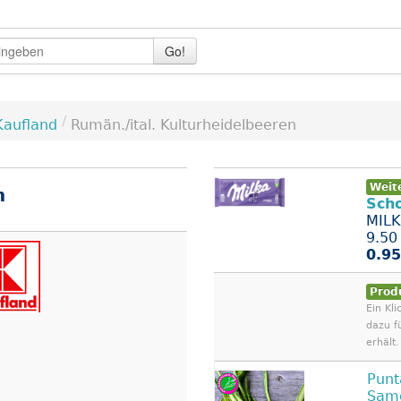
Go!
/
Kaufland
Rumän./ital. Kulturheidelbeeren
Weit
n
Sch
MILK
9.50 
0.95
Prod
Ein Kli
dazu f
erhält.
Pun
Sam