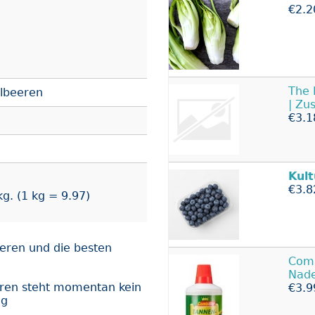
€2.2
The 
elbeeren
| Zu
€3.1
Kul
€3.8
g. (1 kg = 9.97)
eeren und die besten
Comb
Nade
eren steht momentan kein
€3.9
ng