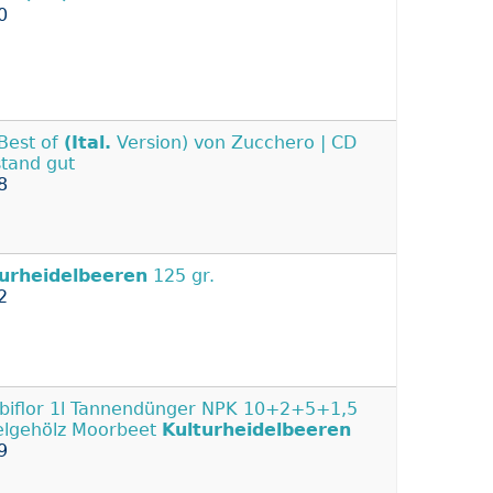
0
Best of
(Ital.
Version) von Zucchero | CD
stand gut
8
turheidelbeeren
125 gr.
2
iflor 1l Tannendünger NPK 10+2+5+1,5
lgehölz Moorbeet
Kulturheidelbeeren
9