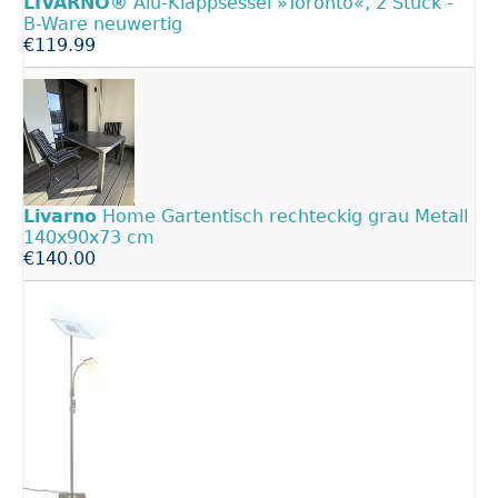
LIVARNO®
Alu-Klappsessel »Toronto«, 2 Stück -
B-Ware neuwertig
€119.99
Livarno
Home Gartentisch rechteckig grau Metall
140x90x73 cm
€140.00