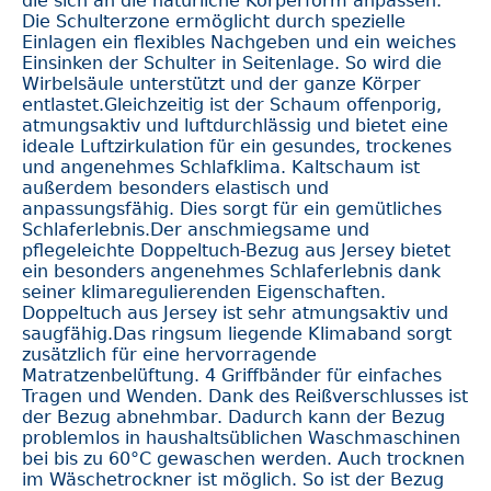
die sich an die natürliche Körperform anpassen.
Die Schulterzone ermöglicht durch spezielle
Einlagen ein flexibles Nachgeben und ein weiches
Einsinken der Schulter in Seitenlage. So wird die
Wirbelsäule unterstützt und der ganze Körper
entlastet.Gleichzeitig ist der Schaum offenporig,
atmungsaktiv und luftdurchlässig und bietet eine
ideale Luftzirkulation für ein gesundes, trockenes
und angenehmes Schlafklima. Kaltschaum ist
außerdem besonders elastisch und
anpassungsfähig. Dies sorgt für ein gemütliches
Schlaferlebnis.Der anschmiegsame und
pflegeleichte Doppeltuch-Bezug aus Jersey bietet
ein besonders angenehmes Schlaferlebnis dank
seiner klimaregulierenden Eigenschaften.
Doppeltuch aus Jersey ist sehr atmungsaktiv und
saugfähig.Das ringsum liegende Klimaband sorgt
zusätzlich für eine hervorragende
Matratzenbelüftung. 4 Griffbänder für einfaches
Tragen und Wenden. Dank des Reißverschlusses ist
der Bezug abnehmbar. Dadurch kann der Bezug
problemlos in haushaltsüblichen Waschmaschinen
bei bis zu 60°C gewaschen werden. Auch trocknen
im Wäschetrockner ist möglich. So ist der Bezug