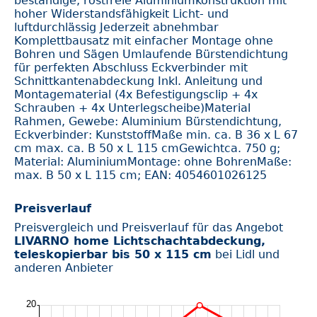
beständige, rostfreie Aluminiumkonstruktion mit
hoher Widerstandsfähigkeit Licht- und
luftdurchlässig Jederzeit abnehmbar
Komplettbausatz mit einfacher Montage ohne
Bohren und Sägen Umlaufende Bürstendichtung
für perfekten Abschluss Eckverbinder mit
Schnittkantenabdeckung Inkl. Anleitung und
Montagematerial (4x Befestigungsclip + 4x
Schrauben + 4x Unterlegscheibe)Material
Rahmen, Gewebe: Aluminium Bürstendichtung,
Eckverbinder: KunststoffMaße min. ca. B 36 x L 67
cm max. ca. B 50 x L 115 cmGewichtca. 750 g;
Material: AluminiumMontage: ohne BohrenMaße:
max. B 50 x L 115 cm; EAN: 4054601026125
Preisverlauf
Preisvergleich und Preisverlauf für das Angebot
LIVARNO home Lichtschachtabdeckung,
teleskopierbar bis 50 x 115 cm
bei Lidl und
anderen Anbieter