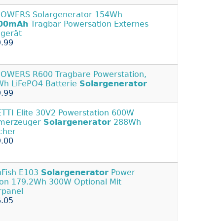
POWERS Solargenerator 154Wh
00mAh
Tragbar Powersation Externes
gerät
.99
OWERS R600 Tragbare Powerstation,
h LiFePO4 Batterie
Solargenerator
.99
TTI Elite 30V2 Powerstation 600W
omerzeuger
Solargenerator
288Wh
cher
.00
hFish E103
Solargenerator
Power
ion 179.2Wh 300W Optional Mit
rpanel
.05