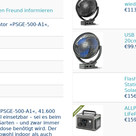
wied
€113
en Freund informieren
tor »PSGE-500-A1«,
USB 
20cm
€99.
Flas
Stat
Sola
€156
ALL
»PSGE-500-A1«, 41.600
LiFe
 einsetzbar – sei es beim
€159
Garten – und zwar immer
ose benötigt wird. Der
owohl indoor als auch