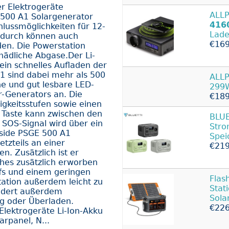
r Elektrogeräte
ALL
 500 A1 Solargenerator
416
lussmöglichkeiten für 12-
Lade
adurch können auch
€169
en. Die Powerstation
hädliche Abgase.Der Li-
ein schnelles Aufladen der
1 sind dabei mehr als 500
ALLP
e und gut lesbare LED-
299W
r-Generators an. Die
€189
igkeitsstufen sowie einen
 Taste kann zwischen den
BLUE
SOS-Signal wird über ein
Str
kside PSGE 500 A1
Spei
tzteils an einer
€219
. Zusätzlich ist er
hes zusätzlich erworben
ffs und einem geringen
Flas
tation außerdem leicht zu
Stat
indert außerdem
Sola
g oder Überladen.
€226
Elektrogeräte Li-Ion-Akku
rpanel, N...