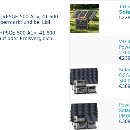
1102
Sol
or »PSGE-500-A1«, 41.600
€229
permarkt und bei Lidl
 »PSGE-500-A1«, 41.600
uf oder Preisvergleich
VTOM
Pow
230
€239
Sola
OSCA
360
€309
Powe
Sola
PM6
€309