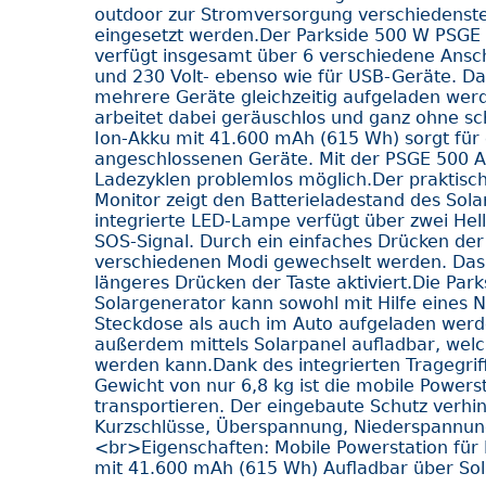
outdoor zur Stromversorgung verschiedenste
eingesetzt werden.Der Parkside 500 W PSGE
verfügt insgesamt über 6 verschiedene Ansch
und 230 Volt- ebenso wie für USB-Geräte. D
mehrere Geräte gleichzeitig aufgeladen werd
arbeitet dabei geräuschlos und ganz ohne sc
Ion-Akku mit 41.600 mAh (615 Wh) sorgt für 
angeschlossenen Geräte. Mit der PSGE 500 A
Ladezyklen problemlos möglich.Der praktisch
Monitor zeigt den Batterieladestand des Sola
integrierte LED-Lampe verfügt über zwei Hell
SOS-Signal. Durch ein einfaches Drücken der
verschiedenen Modi gewechselt werden. Das 
längeres Drücken der Taste aktiviert.Die Par
Solargenerator kann sowohl mit Hilfe eines Ne
Steckdose als auch im Auto aufgeladen werden
außerdem mittels Solarpanel aufladbar, welc
werden kann.Dank des integrierten Tragegri
Gewicht von nur 6,8 kg ist die mobile Powers
transportieren. Der eingebaute Schutz verh
Kurzschlüsse, Überspannung, Niederspannun
<br>Eigenschaften: Mobile Powerstation für 
mit 41.600 mAh (615 Wh) Aufladbar über Sola