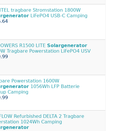
TEL tragbare Stromstation 1800W
argenerator
LiFePO4 USB-C Camping
.64
POWERS R1500 LITE
Solargenerator
W Tragbare Powerstation LiFePO4 USV
.99
bare Powerstation 1600W
argenerator
1056Wh LFP Batterie
kup Camping
.99
LOW Refurbished DELTA 2 Tragbare
rstation 1024Wh Camping
argenerator