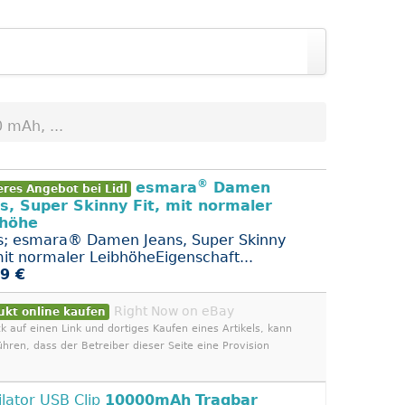
mAh, ...
®
esmara
Damen
eres Angebot bei Lidl
s, Super Skinny Fit, mit normaler
bhöhe
s; esmara® Damen Jeans, Super Skinny
 mit normaler LeibhöheEigenschaft...
9 €
Right Now on eBay
ukt online kaufen
ck auf einen Link und dortiges Kaufen eines Artikels, kann
ühren, dass der Betreiber dieser Seite eine Provision
ilator USB Clip
10000mAh
Tragbar