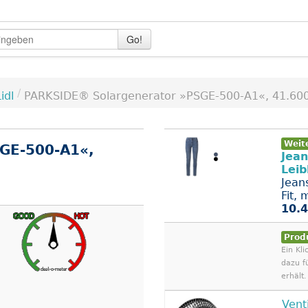
Go!
/
idl
PARKSIDE® Solargenerator »PSGE-500-A1«, 41.600 
Weit
GE-500-A1«,
Jean
Lei
Jean
Fit,
10.4
Prod
Ein Kli
dazu f
erhält.
Vent