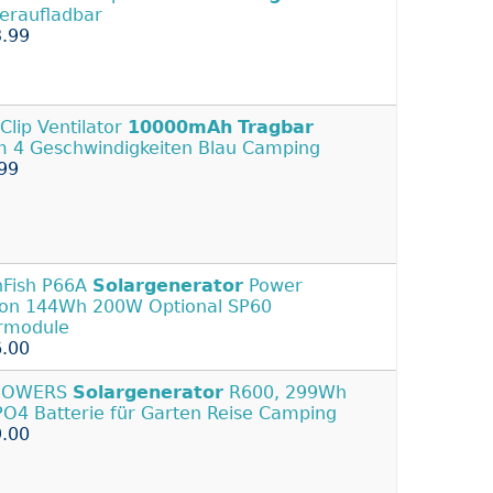
eraufladbar
.99
Clip Ventilator
10000mAh
Tragbar
 4 Geschwindigkeiten Blau Camping
99
hFish P66A
Solargenerator
Power
ion 144Wh 200W Optional SP60
rmodule
.00
POWERS
Solargenerator
R600, 299Wh
PO4 Batterie für Garten Reise Camping
.00