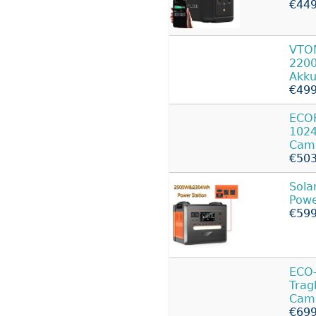
€449
VTOM
220
Akk
€499
ECOF
102
Cam
€503
Sol
Powe
€599
ECO
Trag
Cam
€699