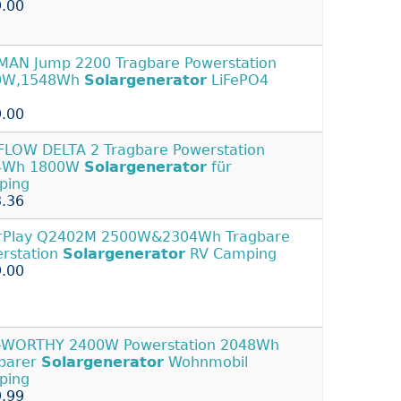
.00
AN Jump 2200 Tragbare Powerstation
0W,1548Wh
Solargenerator
LiFePO4
u
.00
LOW DELTA 2 Tragbare Powerstation
4Wh 1800W
Solargenerator
für
ping
.36
arPlay Q2402M 2500W&2304Wh Tragbare
rstation
Solargenerator
RV Camping
.00
-WORTHY 2400W Powerstation 2048Wh
barer
Solargenerator
Wohnmobil
ping
.99