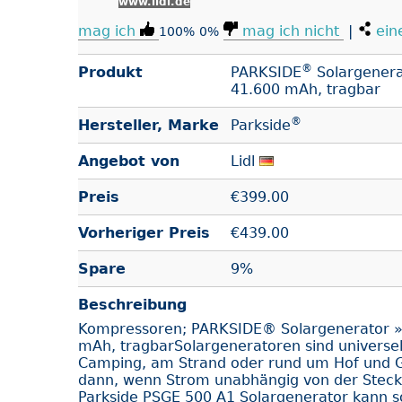
www.lidl.de
mag ich
mag ich nicht
|
ein
100%
0%
®
Produkt
PARKSIDE
Solargenera
41.600 mAh, tragbar
®
Hersteller, Marke
Parkside
Angebot von
Lidl
Preis
€
399.00
Vorheriger Preis
€439.00
Spare
9%
Beschreibung
Kompressoren; PARKSIDE® Solargenerator 
mAh, tragbarSolargeneratoren sind universell
Camping, am Strand oder rund um Hof und 
dann, wenn Strom unabhängig von der Steckd
Parkside PSGE 500 A1 Solargenerator kann s