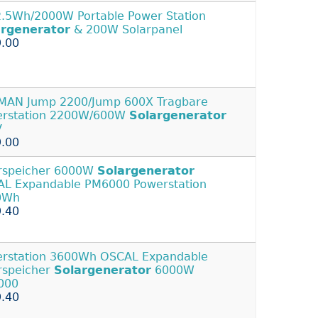
.5Wh/2000W Portable Power Station
argenerator
& 200W Solarpanel
.00
AN Jump 2200/Jump 600X Tragbare
erstation 2200W/600W
Solargenerator
V
.00
rspeicher 6000W
Solargenerator
L Expandable PM6000 Powerstation
0Wh
.40
rstation 3600Wh OSCAL Expandable
rspeicher
Solargenerator
6000W
000
.40