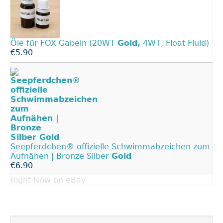
Öle für FOX Gabeln (20WT
Gold,
4WT, Float Fluid)
€5.90
Seepferdchen® offizielle Schwimmabzeichen zum
Aufnähen | Bronze Silber
Gold
€6.90
Right Now on eBay