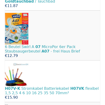
Goldtauchbad
/ Tauchbad
€11.87
6 Beutel Swirl A
07
MicroPor 6er Pack
Staubsaugerbeutel
A07
- frei Haus Brief
€12.79
H07V-K
Stromkabel Batteriekabel
H07VK
flexibel
1,5 2,5 4 6 10 16 25 35 50 70mm²
€15.90