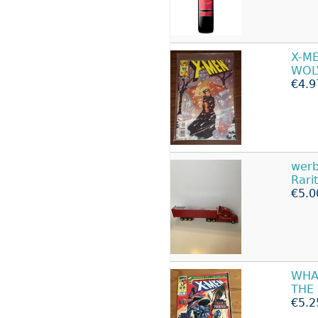
X-M
WOL
€4.9
werb
Rari
€5.0
WHA
THE
€5.2