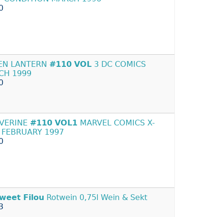
0
EN LANTERN
#110
VOL
3 DC COMICS
CH 1999
0
VERINE
#110
VOL1
MARVEL COMICS X-
 FEBRUARY 1997
0
weet
Filou
Rotwein 0,75l Wein & Sekt
3