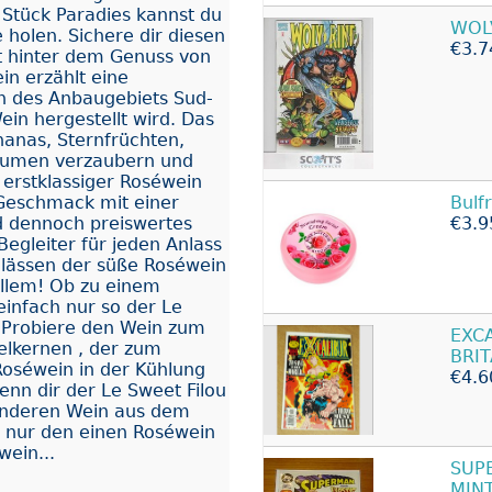
 Stück Paradies kannst du
WOL
 holen. Sichere dir diesen
€3.7
kt hinter dem Genuss von
in erzählt eine
n des Anbaugebiets Sud-
ein hergestellt wird. Das
nanas, Sternfrüchten,
Gaumen verzaubern und
 erstklassiger Roséwein
r Geschmack mit einer
Bulf
 dennoch preiswertes
€3.9
Begleiter für jeden Anlass
nlässen der süße Roséwein
allem! Ob zu einem
einfach nur so der Le
. Probiere den Wein zum
EXC
elkernen , der zum
BRIT
oséwein in der Kühlung
€4.6
enn dir der Le Sweet Filou
anderen Wein aus dem
t nur den einen Roséwein
wein...
SUP
MIN