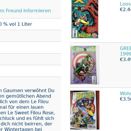
Loos
€2.4
en Freund informieren
 % vol 1 Liter
GRE
1999
€3.4
nen Gaumen verwöhnt Du
Wolv
nen gemütlichen Abend
€3.5
ich von dem Le Filou
mal für einen lauen
n Le Sweet Filou Rose,
hluck und es fühlt sich
dich nicht beirren, der
r Wintertagen bei