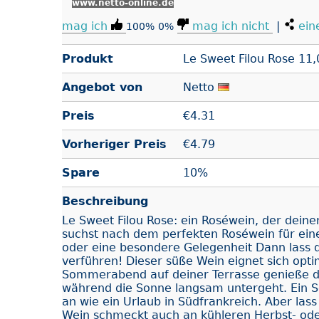
www.netto-online.de
mag ich
mag ich nicht
|
ein
100%
0%
Produkt
Le Sweet Filou Rose 11,0
Angebot von
Netto
Preis
€
4.31
Vorheriger Preis
€4.79
Spare
10%
Beschreibung
Le Sweet Filou Rose: ein Roséwein, der dei
suchst nach dem perfekten Roséwein für ei
oder eine besondere Gelegenheit Dann lass d
verführen! Dieser süße Wein eignet sich opti
Sommerabend auf deiner Terrasse genieße de
während die Sonne langsam untergeht. Ein Sc
an wie ein Urlaub in Südfrankreich. Aber lass 
Wein schmeckt auch an kühleren Herbst- ode