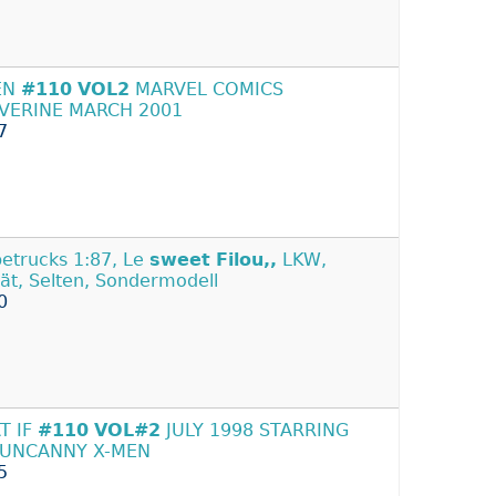
EN
#110
VOL2
MARVEL COMICS
VERINE MARCH 2001
7
etrucks 1:87, Le
sweet
Filou,,
LKW,
tät, Selten, Sondermodell
0
T IF
#110
VOL#2
JULY 1998 STARRING
 UNCANNY X-MEN
5