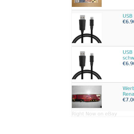
USB 
€6.9
USB 
schw
€6.9
Werb
Rena
€7.0
Right Now on eBay