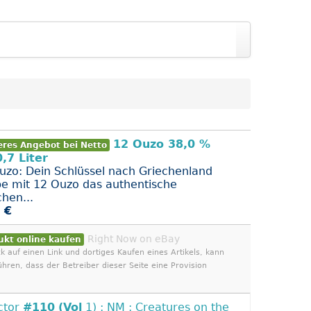
12 Ouzo 38,0 %
eres Angebot bei Netto
0,7 Liter
uzo: Dein Schlüssel nach Griechenland
be mit 12 Ouzo das authentische
chen...
 €
Right Now on eBay
ukt online kaufen
ck auf einen Link und dortiges Kaufen eines Artikels, kann
ühren, dass der Betreiber dieser Seite eine Provision
ctor
#110
(Vol
1) : NM : Creatures on the