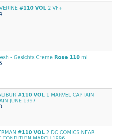
VERINE
#110
VOL
2 VF+
4
resh - Gesichts Creme
Rose
110
ml
5
ALIBUR
#110
VOL
1 MARVEL CAPTAIN
AIN JUNE 1997
0
ERMAN
#110
VOL
2 DC COMICS NEAR
T CONDITION MARCH 1996