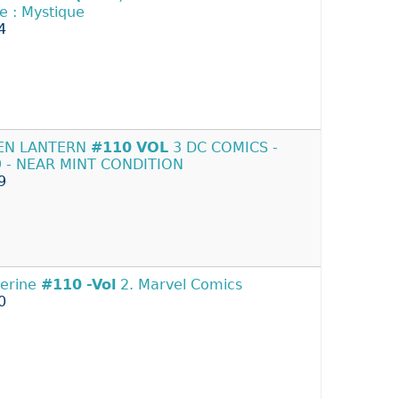
e : Mystique
4
EN LANTERN
#110
VOL
3 DC COMICS -
 - NEAR MINT CONDITION
9
erine
#110
-Vol
2. Marvel Comics
0