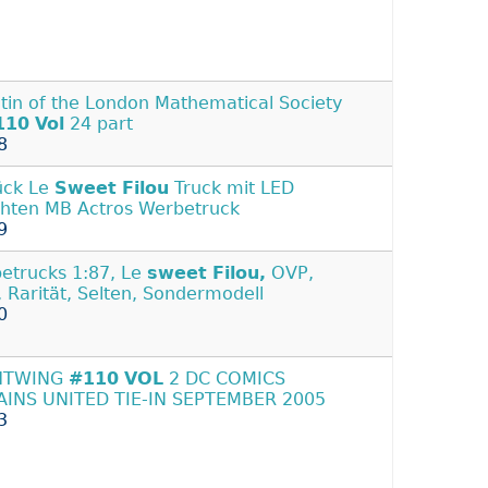
etin of the London Mathematical Society
110
Vol
24 part
8
ück Le
Sweet
Filou
Truck mit LED
hten MB Actros Werbetruck
9
etrucks 1:87, Le
sweet
Filou,
OVP,
 Rarität, Selten, Sondermodell
0
HTWING
#110
VOL
2 DC COMICS
AINS UNITED TIE-IN SEPTEMBER 2005
3