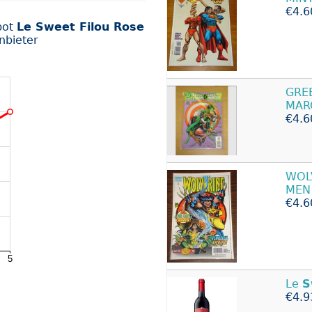
€4.6
bot
Le Sweet Filou Rose
nbieter
GRE
MAR
€4.6
WOL
MEN
€4.6
Le
S
€4.9