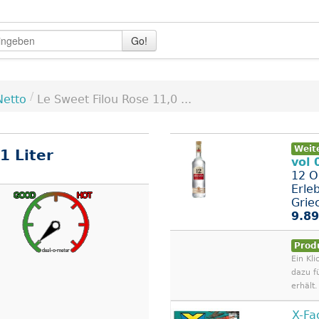
Go!
/
Netto
Le Sweet Filou Rose 11,0 ...
Weit
1 Liter
vol 
12 O
Erle
Grie
9.89
Prod
Ein Kli
dazu f
erhält.
X-Fa