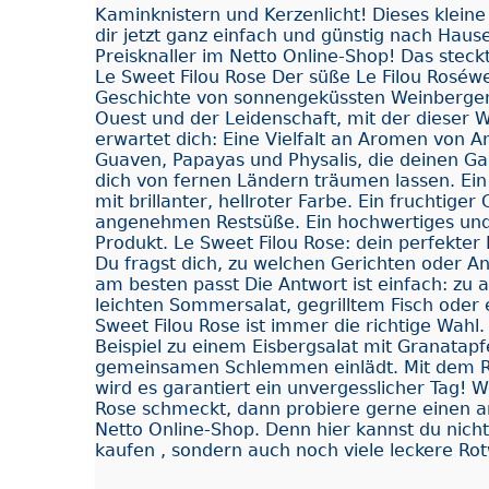
Kaminknistern und Kerzenlicht! Dieses kleine
dir jetzt ganz einfach und günstig nach Hause
Preisknaller im Netto Online-Shop! Das stec
Le Sweet Filou Rose Der süße Le Filou Roséwe
Geschichte von sonnengeküssten Weinberge
Ouest und der Leidenschaft, mit der dieser W
erwartet dich: Eine Vielfalt an Aromen von A
Guaven, Papayas und Physalis, die deinen 
dich von fernen Ländern träumen lassen. Ein
mit brillanter, hellroter Farbe. Ein fruchtige
angenehmen Restsüße. Ein hochwertiges und
Produkt. Le Sweet Filou Rose: dein perfekter 
Du fragst dich, zu welchen Gerichten oder A
am besten passt Die Antwort ist einfach: zu 
leichten Sommersalat, gegrilltem Fisch oder 
Sweet Filou Rose ist immer die richtige Wahl
Beispiel zu einem Eisbergsalat mit Granatapf
gemeinsamen Schlemmen einlädt. Mit dem R
wird es garantiert ein unvergesslicher Tag! W
Rose schmeckt, dann probiere gerne einen 
Netto Online-Shop. Denn hier kannst du nich
kaufen , sondern auch noch viele leckere Rot