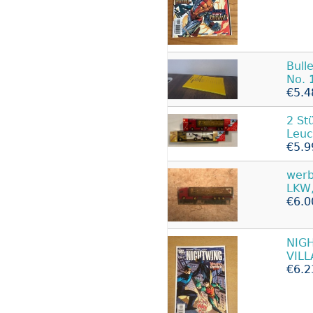
Bull
No.
€5.4
2 St
Leuc
€5.9
werb
LKW,
€6.0
NIG
VILL
€6.2