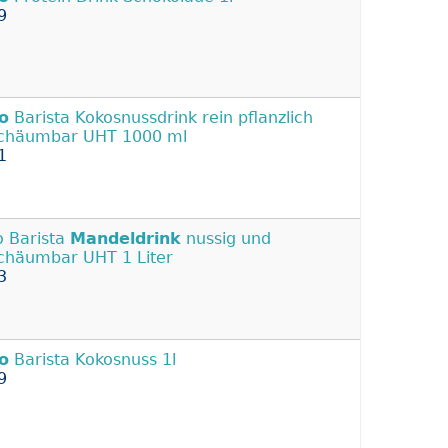
9
o
Barista Kokosnussdrink rein pflanzlich
chäumbar UHT 1000 ml
1
o Barista
Mandeldrink
nussig und
chäumbar UHT 1 Liter
3
o
Barista Kokosnuss 1l
9