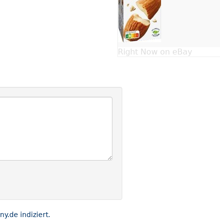
Right Now on eBay
.de indiziert.