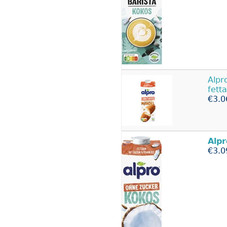
Alpr
fett
€3.0
Alpr
€3.0