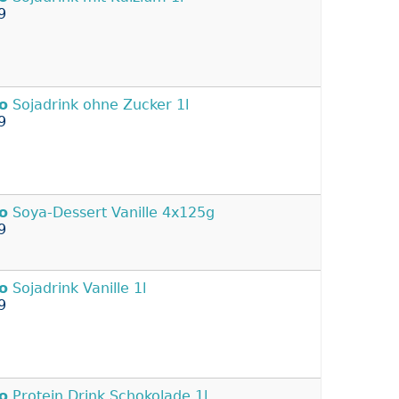
9
o
Sojadrink ohne Zucker 1l
9
o
Soya-Dessert Vanille 4x125g
9
o
Sojadrink Vanille 1l
9
o
Protein Drink Schokolade 1l