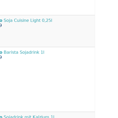
o
Soja Cuisine Light 0,25l
9
o
Barista Sojadrink 1l
9
o
Sojadrink mit Kalzium 1l