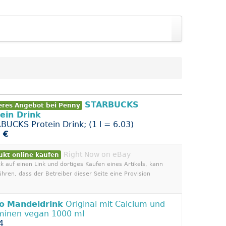
STARBUCKS
eres Angebot bei Penny
ein Drink
BUCKS Protein Drink; (1 l = 6.03)
 €
Right Now on eBay
ukt online kaufen
ck auf einen Link und dortiges Kaufen eines Artikels, kann
ühren, dass der Betreiber dieser Seite eine Provision
o
Mandeldrink
Original mit Calcium und
minen vegan 1000 ml
4