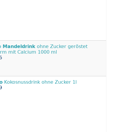
o
Mandeldrink
ohne Zucker geröstet
arm mit Calcium 1000 ml
6
o
Kokosnussdrink ohne Zucker 1l
9