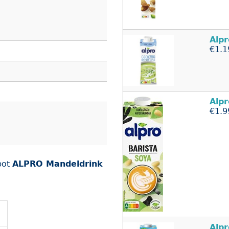
Alpr
€1.1
Alpr
€1.9
bot
ALPRO Mandeldrink
Alpr