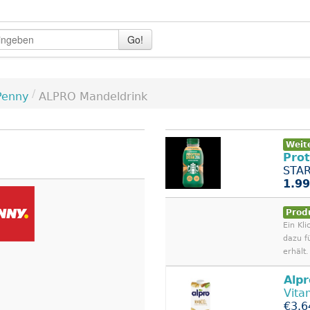
Go!
/
Penny
ALPRO Mandeldrink
Weit
Prot
STAR
1.99
Prod
Ein Kli
dazu f
erhält.
Alpr
Vita
€3.6