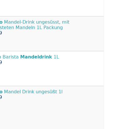
o
Mandel-Drink ungesüsst, mit
steten Mandeln 1L Packung
9
o Barista
Mandeldrink
1L
9
o
Mandel Drink ungesüßt 1l
9