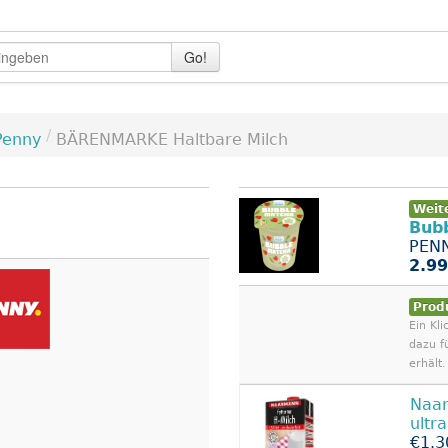
Go!
/
Penny
BÄRENMARKE Haltbare Milch
Weit
Bubb
PENN
2.99
Prod
Ein Kli
dazu f
erhält.
Naa
ultr
€1.3