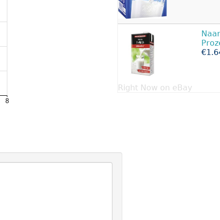
Naar
Proz
€1.6
Right Now on eBay