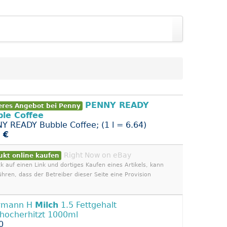
PENNY READY
eres Angebot bei Penny
le Coffee
Y READY Bubble Coffee; (1 l = 6.64)
 €
Right Now on eBay
ukt online kaufen
ck auf einen Link und dortiges Kaufen eines Artikels, kann
ühren, dass der Betreiber dieser Seite eine Provision
rmann H
Milch
1.5 Fettgehalt
ahocherhitzt 1000ml
0