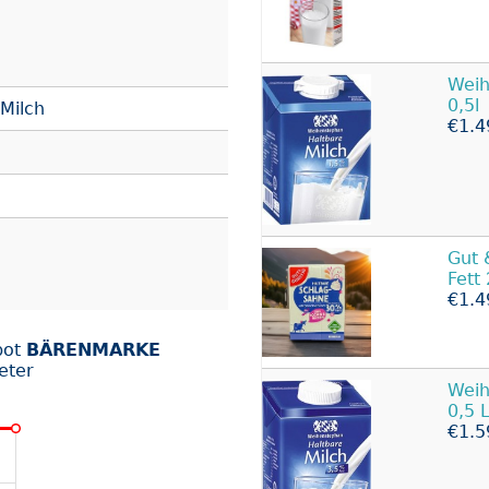
Wei
0,5l
Milch
€1.4
Gut 
Fett
€1.4
bot
BÄRENMARKE
eter
Wei
0,5 L
€1.5