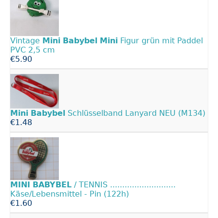
Vintage
Mini
Babybel
Mini
Figur grün mit Paddel
PVC 2,5 cm
€5.90
Mini
Babybel
Schlüsselband Lanyard NEU (M134)
€1.48
MINI
BABYBEL
/ TENNIS ...........................
Käse/Lebensmittel - Pin (122h)
€1.60