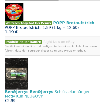
POPP Brot­aufstrich
Weiteres Angebot bei Penny
POPP Brot­aufstrich; 1.89 (1 kg = 12.60)
1.19 €
Right Now on eBay
Produkt online kaufen
Ein Klick auf einen Link und dortiges Kaufen eines Artikels, kann dazu
führen, dass der Betreiber dieser Seite eine Provision erhält.
Ben&Jerrys
Ben&Jerrys
Schlüsselanhänger
Motiv Kuh NEU&OVP
€2.99