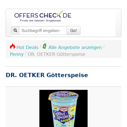
Go!
/
/
Hot Deals
Alle Angebote anzeigen
/
Penny
DR. OETKER Götterspeise
DR. OETKER Götterspeise