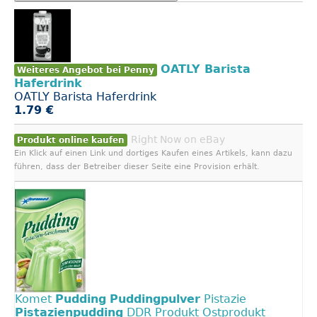
OATLY Barista
Weiteres Angebot bei Penny
Haferdrink
OATLY Barista Haferdrink
1.79 €
Right Now on eBay
Produkt online kaufen
Ein Klick auf einen Link und dortiges Kaufen eines Artikels, kann dazu
führen, dass der Betreiber dieser Seite eine Provision erhält.
Komet
Pudding
Puddingpulver
Pistazie
Pistazienpudding
DDR Produkt Ostprodukt