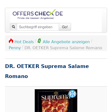
Go!
/
/
Hot Deals
Alle Angebote anzeigen
/
Penny
DR. OETKER Suprema Salame Romano
DR. OETKER Suprema Salame
Romano