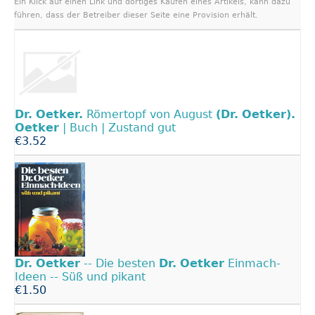
Ein Klick auf einen Link und dortiges Kaufen eines Artikels, kann dazu
führen, dass der Betreiber dieser Seite eine Provision erhält.
Dr.
Oetker.
Römertopf von August
(Dr.
Oetker).
Oetker
| Buch | Zustand gut
€3.52
Dr.
Oetker
-- Die besten
Dr.
Oetker
Einmach-
Ideen -- Süß und pikant
€1.50