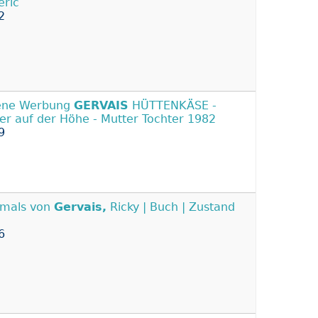
éric
2
ene Werbung
GERVAIS
HÜTTENKÄSE -
r auf der Höhe - Mutter Tochter 1982
9
imals von
Gervais,
Ricky | Buch | Zustand
6