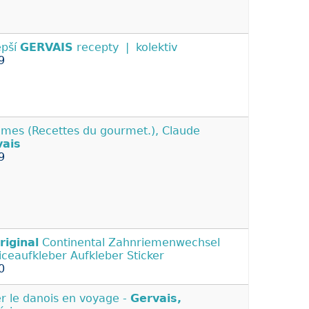
epší
GERVAIS
recepty | kolektiv
9
mes (Recettes du gourmet.), Claude
vais
9
riginal
Continental Zahnriemenwechsel
iceaufkleber Aufkleber Sticker
0
er le danois en voyage -
Gervais,