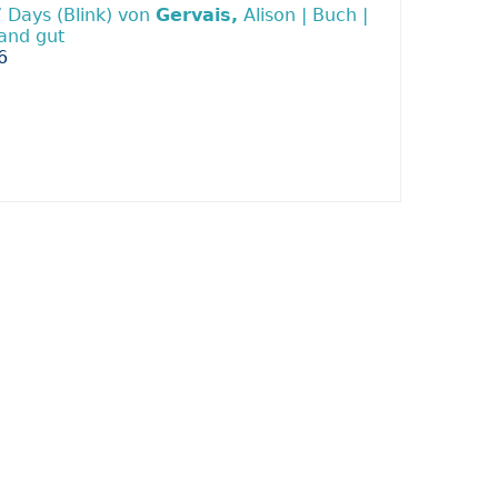
7 Days (Blink) von
Gervais,
Alison | Buch |
and gut
6