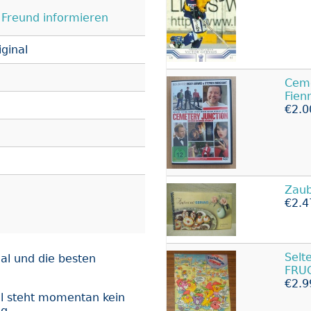
Freund informieren
ginal
Ceme
Fienn
€2.0
Zaub
€2.4
Selt
al und die besten
FRU
€2.9
l steht momentan kein
ng