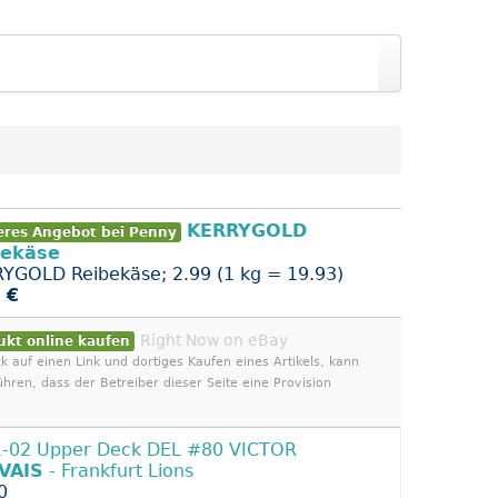
KERRYGOLD
eres Angebot bei Penny
bekäse
YGOLD Reibekäse; 2.99 (1 kg = 19.93)
 €
Right Now on eBay
ukt online kaufen
ck auf einen Link und dortiges Kaufen eines Artikels, kann
ühren, dass der Betreiber dieser Seite eine Provision
-02 Upper Deck DEL #80 VICTOR
VAIS
- Frankfurt Lions
0