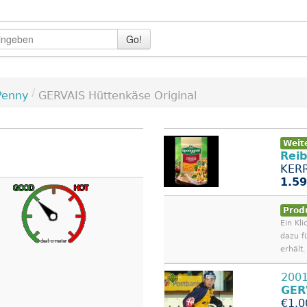
Go!
/
Penny
GERVAIS Hüttenkäse Original
Weit
Rei
KERR
1.59
Prod
Ein Kli
dazu f
erhält.
2001
GER
€1.0