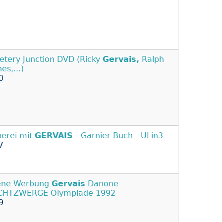
tery Junction DVD (Ricky
Gervais,
Ralph
es,...)
0
erei mit
GERVAIS
- Garnier Buch - ULin3
7
ene Werbung
Gervais
Danone
CHTZWERGE Olympiade 1992
9