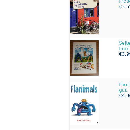
Fréd
€3.5
Selt
Imme
€3.9
Flan
gut
€4.3