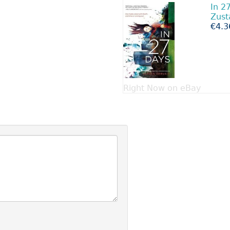
In 2
Zust
€4.3
Right Now on eBay