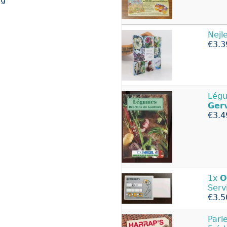
Nejl
€3.3
Légu
Ger
€3.4
1x
O
Serv
€3.5
Parl