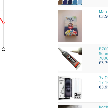
Mau
€3.5
B70
Schm
700
€3.7
3x D
17 
€3.9
Koch