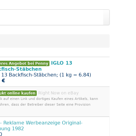
IGLO 13
eres Angebot bei Penny
kfisch-Stäbchen
 13 Backfisch-Stäbchen; (1 kg = 6.84)
 €
Right Now on eBay
ukt online kaufen
ck auf einen Link und dortiges Kaufen eines Artikels, kann
ühren, dass der Betreiber dieser Seite eine Provision
- Reklame Werbeanzeige Original-
bung 1982
0