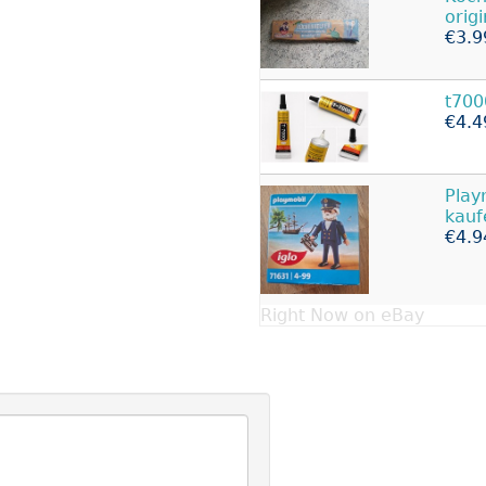
orig
€3.9
t700
€4.4
Play
kauf
€4.9
Right Now on eBay