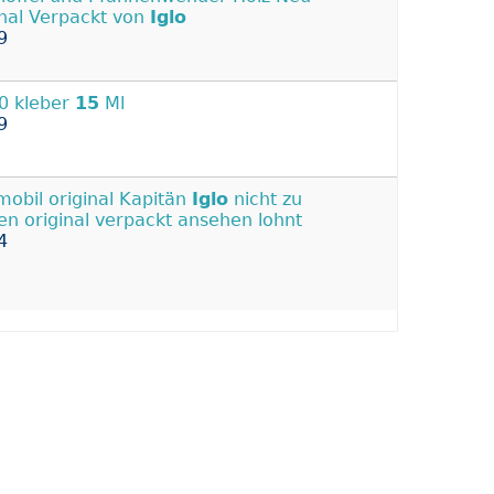
inal Verpackt von
Iglo
9
0 kleber
15
Ml
9
mobil original Kapitän
Iglo
nicht zu
en original verpackt ansehen lohnt
4