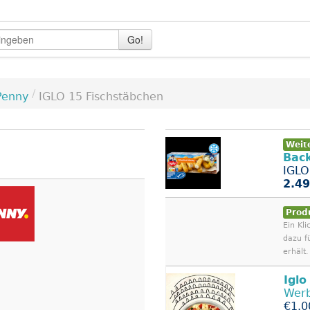
Go!
/
Penny
IGLO 15 Fischstäbchen
Weit
Bac
IGLO
2.49
Prod
Ein Kli
dazu f
erhält.
Iglo
Wer
€1.0