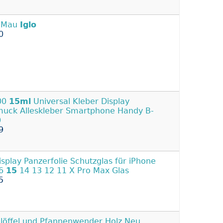
 Mau
Iglo
0
00
15ml
Universal Kleber Display
uck Alleskleber Smartphone Handy B-
0
9
isplay Panzerfolie Schutzglas für iPhone
16
15
14 13 12 11 X Pro Max Glas
5
löffel und Pfannenwender Holz Neu