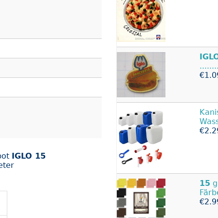
IGL
......
€1.0
Kani
Wass
€2.2
bot
IGLO 15
eter
15
g
Färb
€2.9