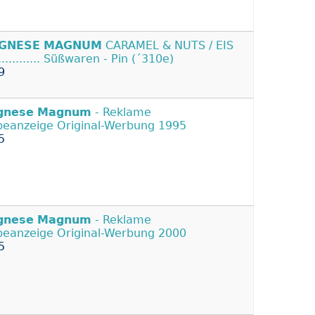
GNESE
MAGNUM
CARAMEL & NUTS / EIS
.............. Süßwaren - Pin (´310e)
9
gnese
Magnum
- Reklame
eanzeige Original-Werbung 1995
5
gnese
Magnum
- Reklame
eanzeige Original-Werbung 2000
5