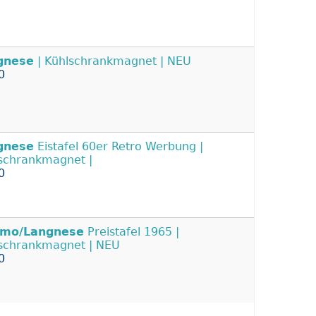
gnese
| Kühlschrankmagnet | NEU
0
gnese
Eistafel 60er Retro Werbung |
schrankmagnet |
0
imo/Langnese
Preistafel 1965 |
schrankmagnet | NEU
0