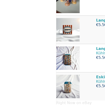
Lan
€5.5
Lan
Kühl
€5.5
Esk
Kühl
€5.5
Right Now on eBay