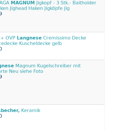
AGA
MAGNUM
Jigkopf - 3 Stk.- Baitholder
aken Jighead Haken Jigköpfe Jig
9
 + OVP
Langnese
Cremissimo Decke
cedecke Kuscheldecke gelb
0
gnese
Magnum Kugelschreiber mit
arte Neu siehe Foto
9
sbecher,
Keramik
0