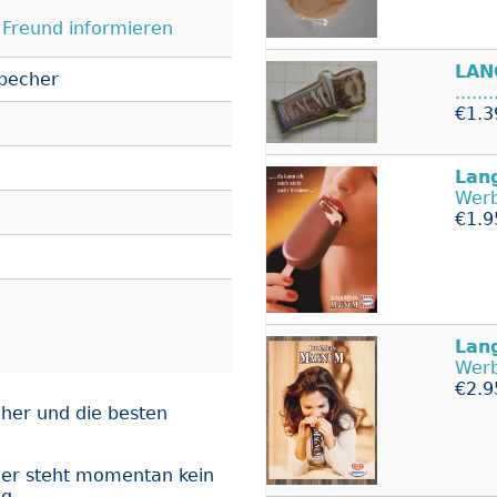
Freund informieren
LAN
becher
.....
€1.3
Lan
Werb
€1.9
Lan
Werb
€2.9
her und die besten
er steht momentan kein
ng