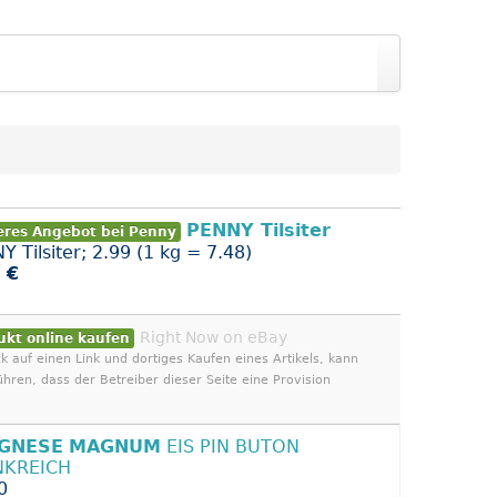
PENNY Tilsiter
eres Angebot bei Penny
Y Tilsiter; 2.99 (1 kg = 7.48)
 €
Right Now on eBay
ukt online kaufen
ck auf einen Link und dortiges Kaufen eines Artikels, kann
ühren, dass der Betreiber dieser Seite eine Provision
GNESE
MAGNUM
EIS PIN BUTON
NKREICH
0