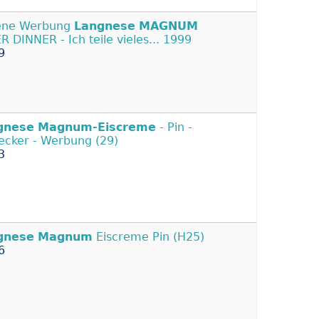
ene Werbung
Langnese
MAGNUM
R DINNER - Ich teile vieles... 1999
9
gnese
Magnum-Eiscreme
- Pin -
ecker - Werbung (29)
3
gnese
Magnum
Eiscreme Pin (H25)
6