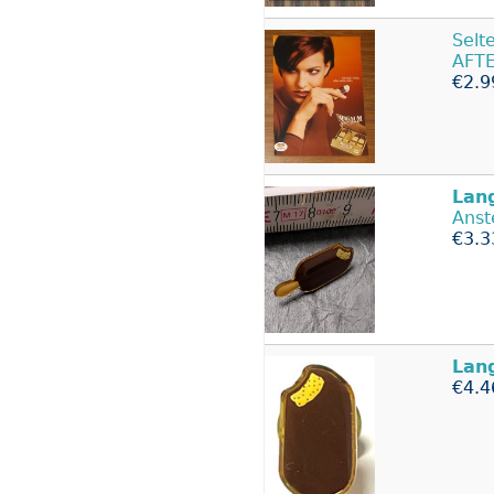
Selt
AFTE
€2.9
Lan
Anst
€3.3
Lan
€4.4