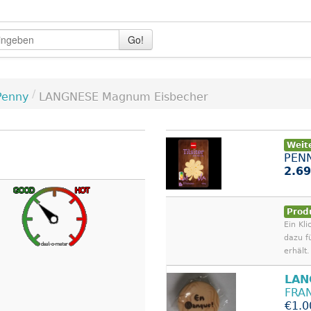
Go!
/
Penny
LANGNESE Magnum Eisbecher
Weit
PENN
2.69
Prod
Ein Kli
dazu f
erhält.
LAN
FRA
€1.0