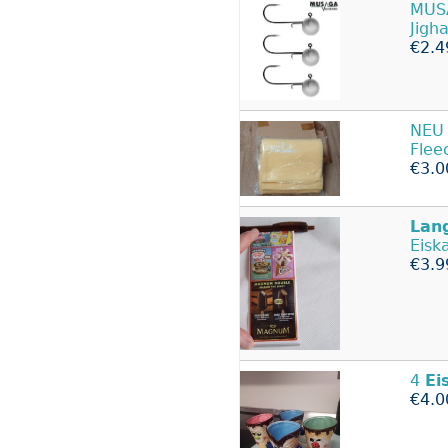
MUS
Jigh
€2.4
NEU
Flee
€3.0
Lan
Eisk
€3.9
4
Ei
€4.0