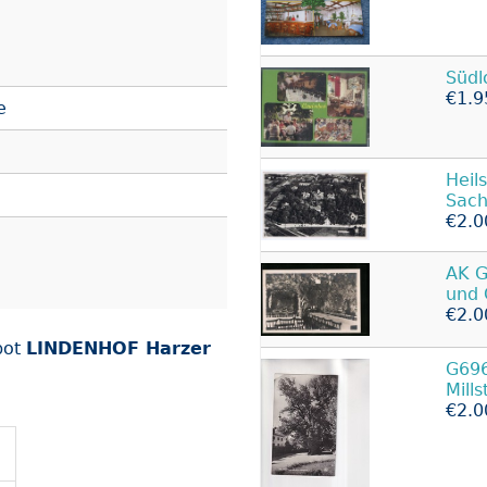
Südl
€1.9
e
Heil
Sach
€2.0
AK G
und
€2.0
bot
LINDENHOF Harzer
G696
Mill
€2.0