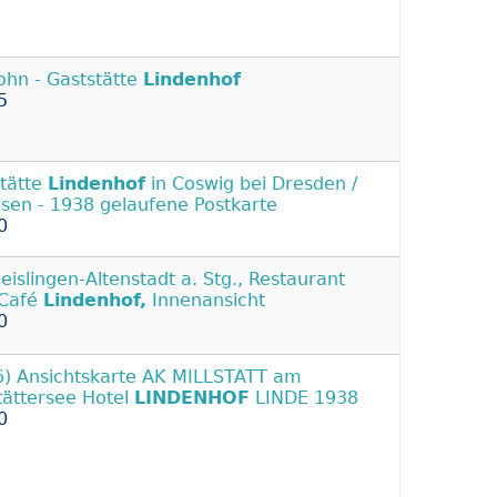
ohn - Gaststätte
Lindenhof
5
stätte
Lindenhof
in Coswig bei Dresden /
sen - 1938 gelaufene Postkarte
0
eislingen-Altenstadt a. Stg., Restaurant
 Café
Lindenhof,
Innenansicht
0
) Ansichtskarte AK MILLSTATT am
stättersee Hotel
LINDENHOF
LINDE 1938
0