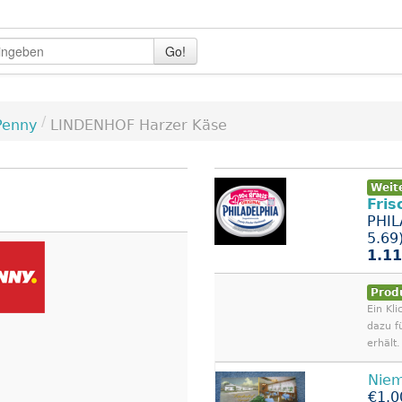
Go!
/
Penny
LINDENHOF Harzer Käse
Weit
Fris
PHIL
5.69
1.11
Prod
Ein Kli
dazu f
erhält.
Nie
€1.0