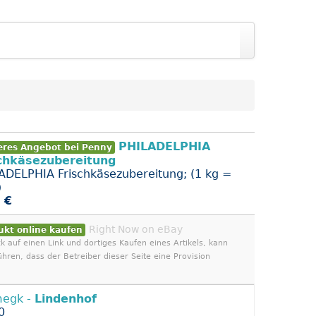
PHILADELPHIA
eres Angebot bei Penny
chkäsezubereitung
ADELPHIA Frischkäsezubereitung; (1 kg =
)
 €
Right Now on eBay
ukt online kaufen
ck auf einen Link und dortiges Kaufen eines Artikels, kann
ühren, dass der Betreiber dieser Seite eine Provision
megk -
Lindenhof
0