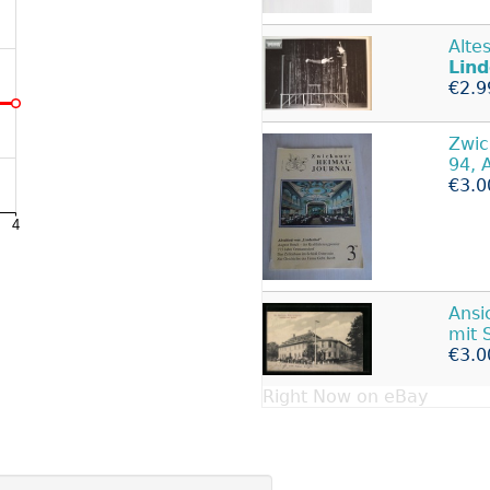
Alte
Lin
€2.9
Zwic
94, 
€3.0
Ansi
mit 
€3.0
Right Now on eBay