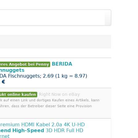
BERIDA
eres Angebot bei Penny
chnuggets
DA Fischnuggets; 2.69 (1 kg = 8.97)
 €
Right Now on eBay
ukt online kaufen
ck auf einen Link und dortiges Kaufen eines Artikels, kann
ühren, dass der Betreiber dieser Seite eine Provision
remium HDMI Kabel 2.0a 4K U-HD
hend
High-Speed
3D HDR Full HD
rnet