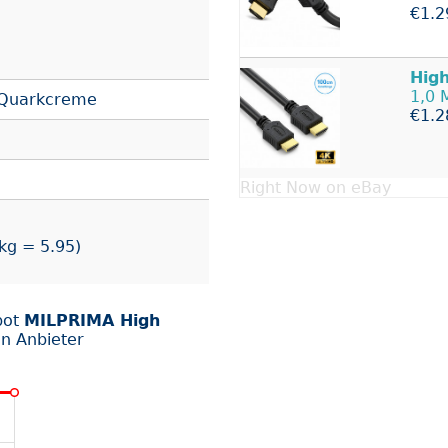
€1.2
Hig
1,0 
 Quarkcreme
€1.2
Right Now on eBay
kg = 5.95)
bot
MILPRIMA High
n Anbieter