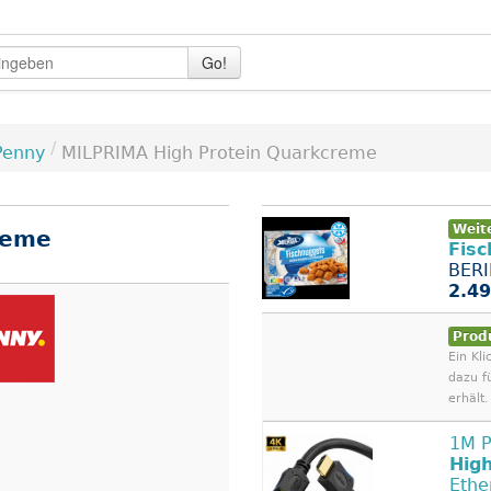
Go!
/
Penny
MILPRIMA High Protein Quarkcreme
Weit
reme
Fis
BERI
2.49
Prod
Ein Kli
dazu f
erhält.
1M P
Hig
Ethe