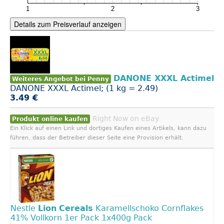
Details zum Preisverlauf anzeigen
DANONE XXXL Actimel
Weiteres Angebot bei Penny
DANONE XXXL Actimel; (1 kg = 2.49)
3.49 €
Right Now on eBay
Produkt online kaufen
Ein Klick auf einen Link und dortiges Kaufen eines Artikels, kann dazu
führen, dass der Betreiber dieser Seite eine Provision erhält.
Nestle
Lion
Cereals
Karamellschoko Cornflakes
41% Vollkorn 1er Pack 1x400g Pack