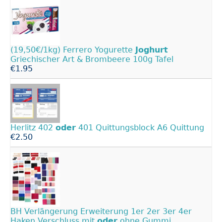
(19,50€/1kg) Ferrero Yogurette
Joghurt
Griechischer Art & Brombeere 100g Tafel
€1.95
Herlitz 402
oder
401 Quittungsblock A6 Quittung
€2.50
BH Verlängerung Erweiterung 1er 2er 3er 4er
Haken Verschluss mit
oder
ohne Gummi