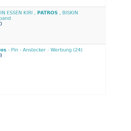
PIN ESSEN KIRI ,
PATROS
, BISKIN
band
0
ros
- Pin - Anstecker - Werbung (24)
3