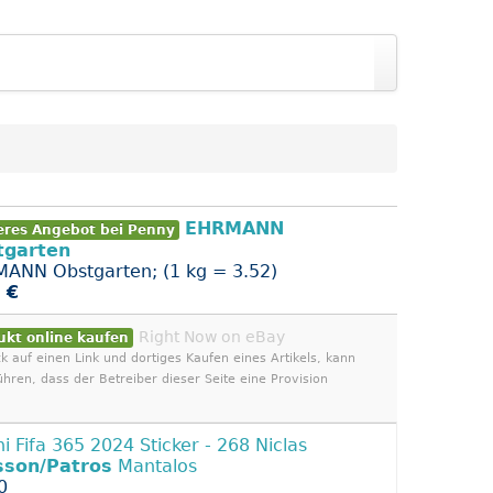
EHRMANN
eres Angebot bei Penny
tgarten
ANN Obstgarten; (1 kg = 3.52)
 €
Right Now on eBay
ukt online kaufen
ck auf einen Link und dortiges Kaufen eines Artikels, kann
ühren, dass der Betreiber dieser Seite eine Provision
ni Fifa 365 2024 Sticker - 268 Niclas
sson/Patros
Mantalos
0