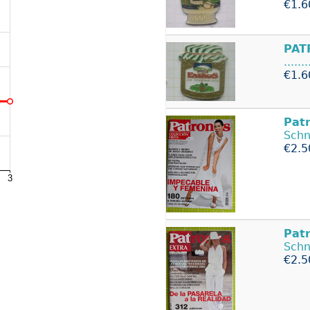
€1.6
PAT
......
€1.6
Pat
Schn
€2.5
Pat
Schn
€2.5