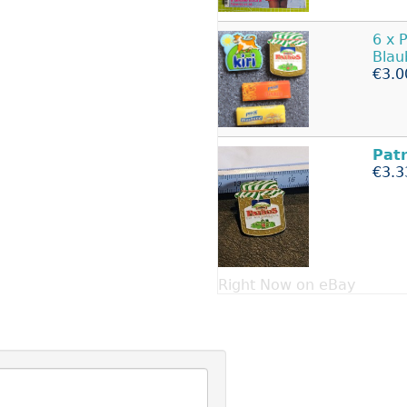
6 x 
Blau
€3.0
Pat
€3.3
Right Now on eBay