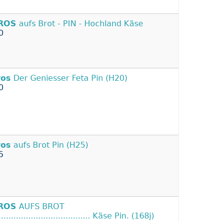
ROS
aufs Brot - PIN - Hochland Käse
0
ros
Der Geniesser Feta Pin (H20)
0
ros
aufs Brot Pin (H25)
5
ROS
AUFS BROT
...................................... Käse Pin. (168j)