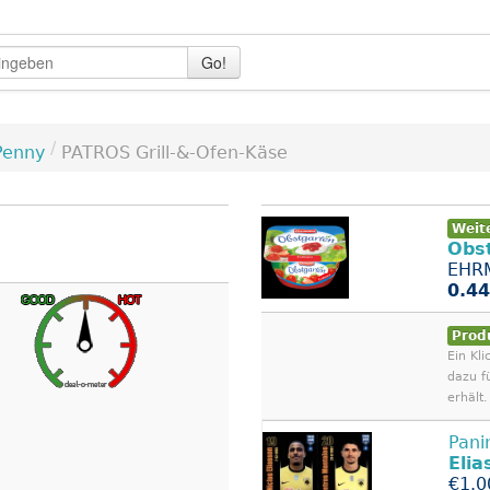
Go!
/
Penny
PATROS Grill-&-Ofen-Käse
Weit
Obs
EHRM
0.44
Prod
Ein Kli
dazu f
erhält.
Pani
Elia
€1.0