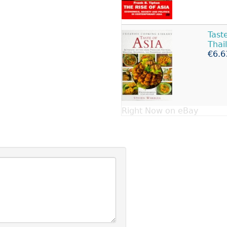
Tast
Thai
€6.6
Right Now on eBay