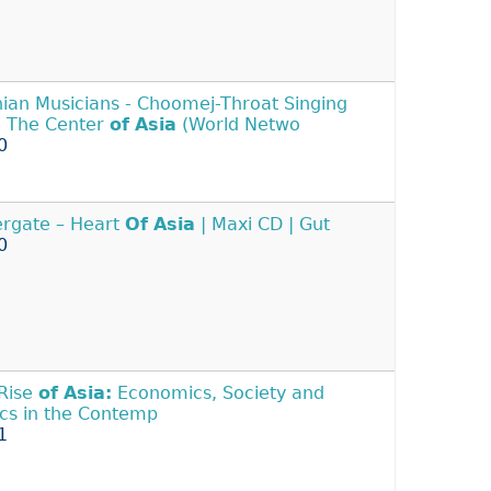
nian Musicians - Choomej-Throat Singing
 The Center
of
Asia
(World Netwo
0
rgate – Heart
Of
Asia
| Maxi CD | Gut
0
Rise
of
Asia:
Economics, Society and
tics in the Contemp
1