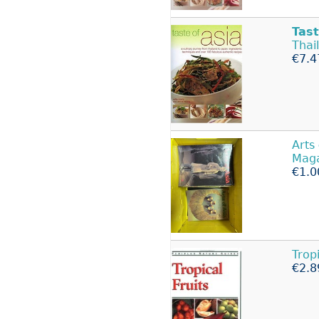
Tas
Thai
€7.4
Arts
Maga
€1.0
Trop
€2.8