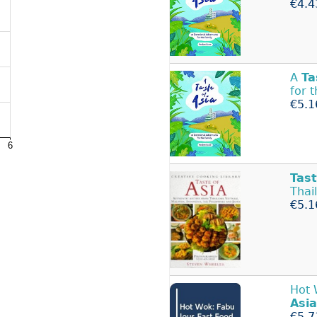
€4.4
A
Ta
for 
€5.1
Tas
Thai
€5.1
Hot 
Asia
€5.7