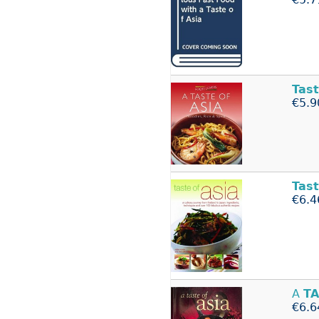
Tas
€5.9
Tas
€6.4
A
T
€6.6