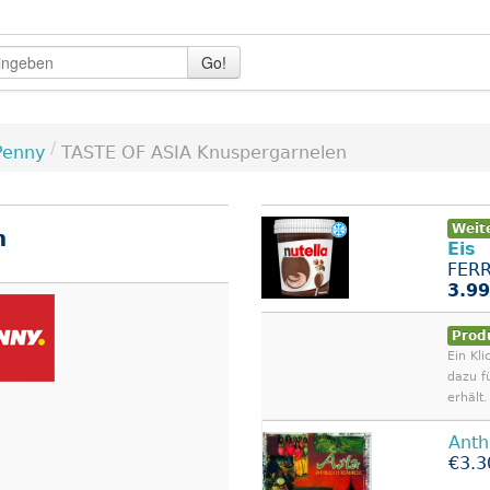
Go!
/
Penny
TASTE OF ASIA Knuspergarnelen
Weit
n
Eis
FERR
3.99
Prod
Ein Kli
dazu f
erhält.
Anth
€3.3