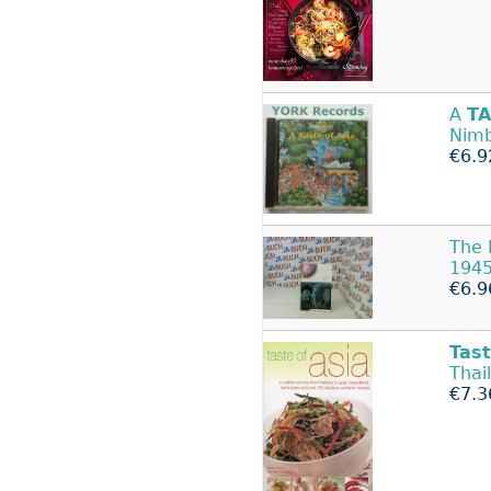
A
T
Nim
€6.9
The 
1945
€6.9
Tas
Thai
€7.3