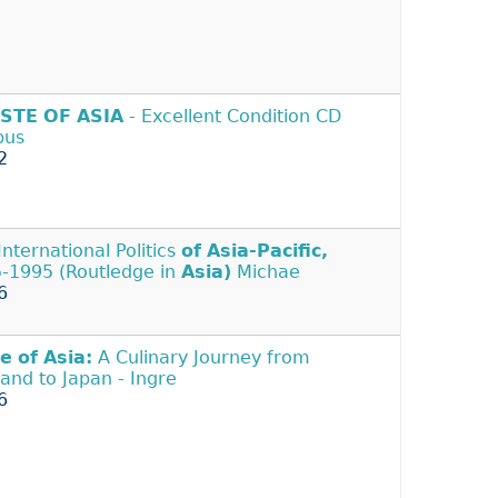
ASTE
OF
ASIA
- Excellent Condition CD
bus
2
International Politics
of
Asia-Pacific,
-1995 (Routledge in
Asia)
Michae
6
te
of
Asia:
A Culinary Journey from
land to Japan - Ingre
6