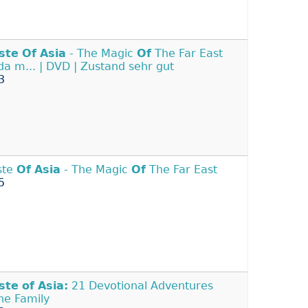
ste
Of
Asia
- The Magic
Of
The Far East
da m... | DVD | Zustand sehr gut
3
ste
Of
Asia
- The Magic
Of
The Far East
5
ste
of
Asia:
21 Devotional Adventures
the Family