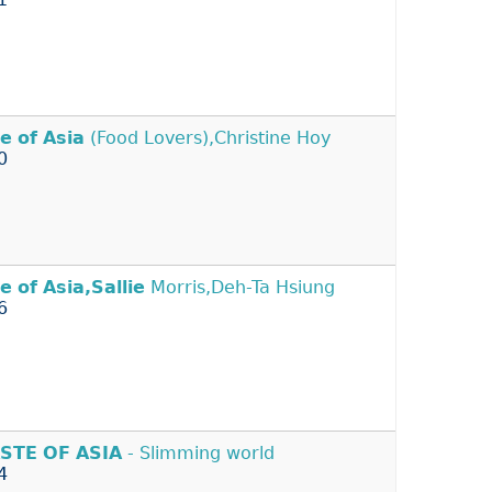
te
of
Asia
(Food Lovers),Christine Hoy
0
te
of
Asia,Sallie
Morris,Deh-Ta Hsiung
6
ASTE
OF
ASIA
- Slimming world
4