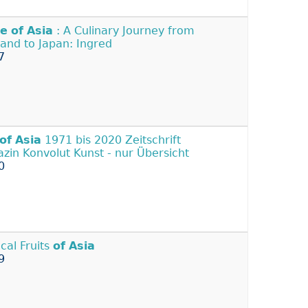
te
of
Asia
: A Culinary Journey from
land to Japan: Ingred
7
of
Asia
1971 bis 2020 Zeitschrift
zin Konvolut Kunst - nur Übersicht
0
ical Fruits
of
Asia
9