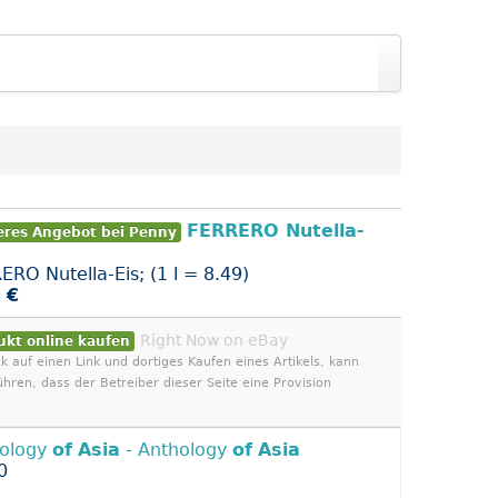
FERRERO Nutella-
eres Angebot bei Penny
ERO Nutella-Eis; (1 l = 8.49)
 €
Right Now on eBay
ukt online kaufen
ck auf einen Link und dortiges Kaufen eines Artikels, kann
ühren, dass der Betreiber dieser Seite eine Provision
ology
of
Asia
- Anthology
of
Asia
0