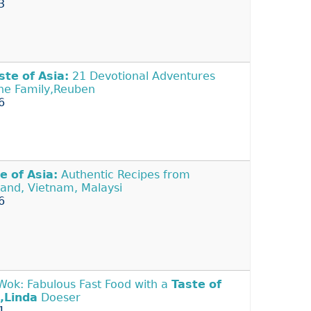
3
ste
of
Asia:
21 Devotional Adventures
the Family,Reuben
6
te
of
Asia:
Authentic Recipes from
land, Vietnam, Malaysi
6
Wok: Fabulous Fast Food with a
Taste
of
,Linda
Doeser
1