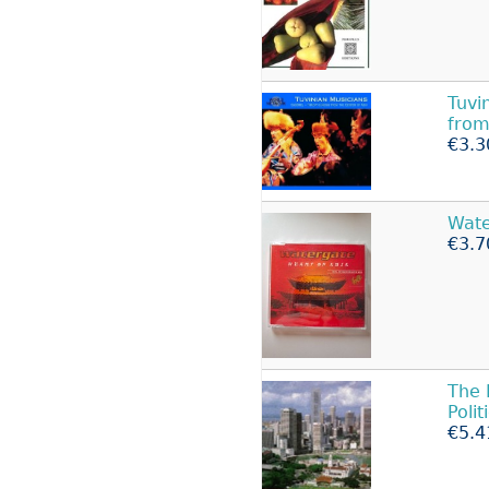
Tuvi
from
€3.3
Wate
€3.7
The 
Poli
€5.4