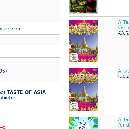
A
Ta
von 
garnelen
€3.5
A Ta
35)
€3.6
bot
TASTE OF ASIA
nbieter
A
Ta
for 