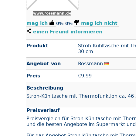
www.rossmann.de
mag ich
mag ich nicht
|
0%
0%
einen Freund informieren
Produkt
Stroh-Kühltasche mit T
30 cm
Angebot von
Rossmann
Preis
€
9.99
Beschreibung
Stroh-Kühltasche mit Thermofunktion ca. 46
Preisverlauf
Preisvergleich für Stroh-Kühltasche mit The
und die besten Angebote im Supermarkt un
Für das Angebot Stroh-Kühltasche mit Therm