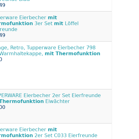
49
erware Eierbecher
mit
rmofunktion
3er Set
mit
Löffel
freunde
49
age, Retro, Tupperware Eierbecher 798
Warmhaltekappe,
mit
Thermofunktion
0
ERWARE Eierbecher 2er Set Eierfreunde
Thermofunktion
Eiwächter
00
erware Eierbecher
mit
rmofunktion
2er Set C033 Eierfreunde