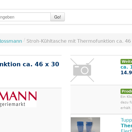
Go!
/
Rossmann
Stroh-Kühltasche mit Thermofunktion ca. 46 .
Weit
ktion ca. 46 x 30
ca. 
14.9
Prod
Ein Kli
dazu f
erhält.
Tupp
The
Eier