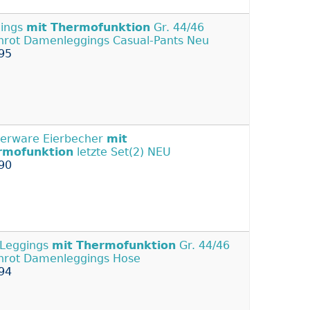
ings
mit
Thermofunktion
Gr. 44/46
nrot Damenleggings Casual-Pants Neu
95
erware Eierbecher
mit
rmofunktion
letzte Set(2) NEU
90
Leggings
mit
Thermofunktion
Gr. 44/46
nrot Damenleggings Hose
94