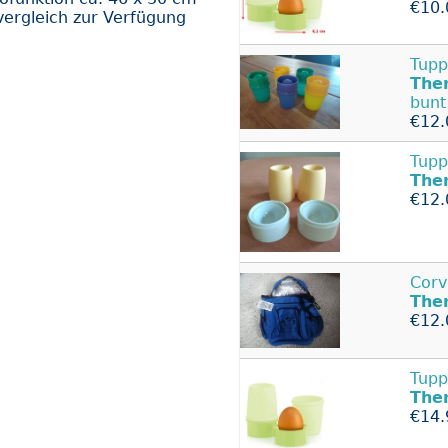
€10.
vergleich zur Verfügung
Tupp
The
bunt
€12.
Tupp
The
€12.
Corv
The
€12.
Tupp
The
€14.