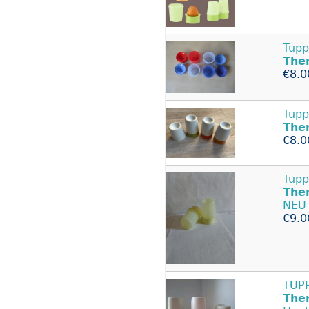
Tupp
The
€8.0
Tupp
The
€8.0
Tupp
The
NEU
€9.0
TUP
The