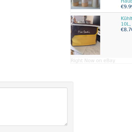
Hau
€9.9
Kühl
10L,
€8.7
Right Now on eBay