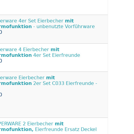
erware 4er Set Eierbecher
mit
rmofunktion
- unbenutzte Vorführware
0
erware 4 Eierbecher
mit
rmofunktion
4er Set Eierfreunde
0
erware Eierbecher
mit
rmofunktion
2er Set C033 Eierfreunde -
0
PERWARE 2 Eierbecher
mit
rmofunktion,
Eierfreunde Ersatz Deckel