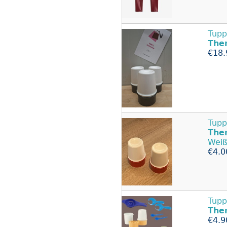
Tupp
The
€18.
Tupp
The
Wei
€4.0
Tupp
The
€4.9