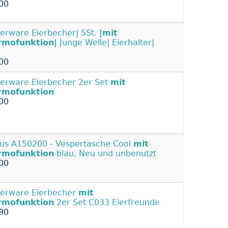
00
erware Eierbecher| 5St.
|mit
rmofunktion|
Junge Welle| Eierhalter|
00
erware Eierbecher 2er Set
mit
rmofunktion
00
us A150200 - Vespertasche Cool
mit
rmofunktion
blau, Neu und unbenutzt
00
erware Eierbecher
mit
rmofunktion
2er Set C033 Eierfreunde
90