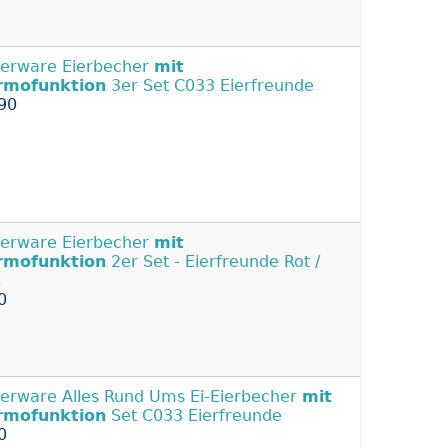
erware Eierbecher
mit
rmofunktion
3er Set C033 Eierfreunde
90
erware Eierbecher
mit
rmofunktion
2er Set - Eierfreunde Rot /
ß
0
erware Alles Rund Ums Ei-Eierbecher
mit
rmofunktion
Set C033 Eierfreunde
0