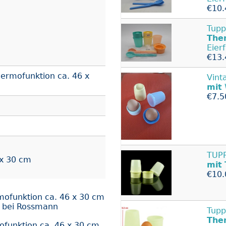
€10.
Tupp
The
Eier
€13.
hermofunktion ca. 46 x
Vint
mit
€7.5
TUPP
 x 30 cm
mit
€10.
rmofunktion ca. 46 x 30 cm
d bei Rossmann
Tupp
The
ofunktion ca. 46 x 30 cm