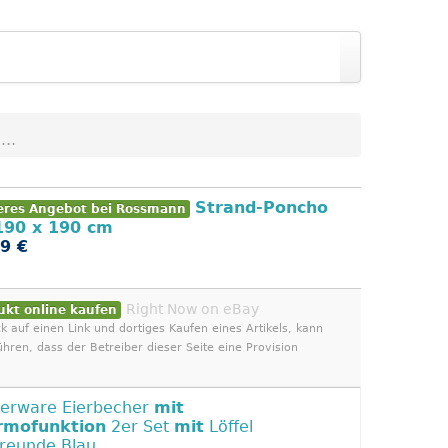
..
Strand-Poncho
eres Angebot bei Rossmann
190 x 190 cm
9 €
Right Now on eBay
ukt online kaufen
ck auf einen Link und dortiges Kaufen eines Artikels, kann
ühren, dass der Betreiber dieser Seite eine Provision
erware Eierbecher
mit
rmofunktion
2er Set
mit
Löffel
freunde Blau