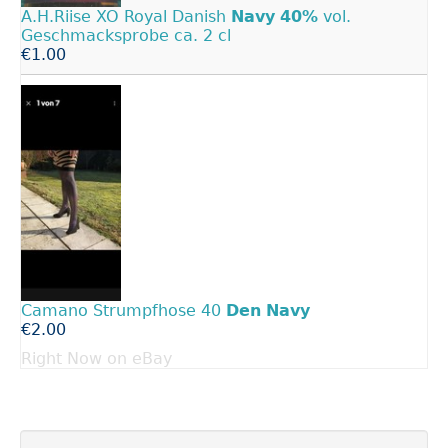
A.H.Riise XO Royal Danish
Navy
40%
vol.
Geschmacksprobe ca. 2 cl
€1.00
Camano Strumpfhose 40
Den
Navy
€2.00
Right Now on eBay