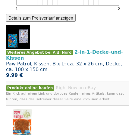
Details zum Preisverlauf anzeigen
2-in-1-Decke-und-
Weiteres Angebot bei Aldi Nord
Kissen
Paw Patrol, Kissen, B x L: ca. 32 x 26 cm, Decke,
ca. 100 x 150 cm
9.99 €
Right Now on eBay
Produkt online kaufen
Ein Klick auf einen Link und dortiges Kaufen eines Artikels, kann dazu
führen, dass der Betreiber dieser Seite eine Provision erhält.