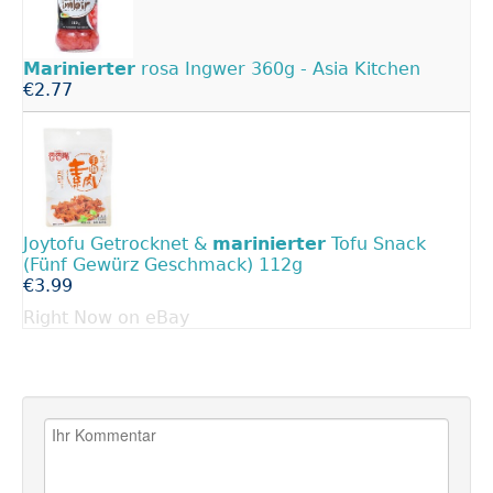
Marinierter
rosa Ingwer 360g - Asia Kitchen
€2.77
Joytofu Getrocknet &
marinierter
Tofu Snack
(Fünf Gewürz Geschmack) 112g
€3.99
Right Now on eBay