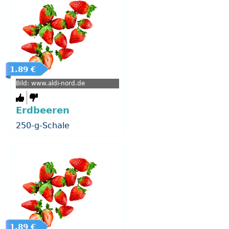
1.89 €
Bild: www.aldi-nord.de
Erdbeeren
250-g-Schale
1.89 €