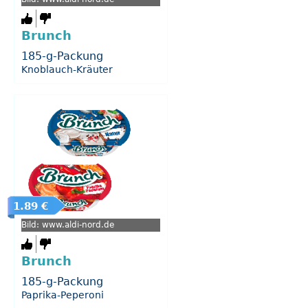
Brunch
185-g-Packung
Knoblauch-Kräuter
1.89 €
Bild: www.aldi-nord.de
Brunch
185-g-Packung
Paprika-Peperoni