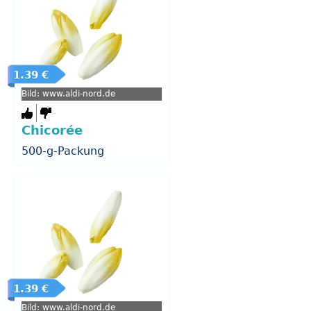
1.39 €
Bild: www.aldi-nord.de
Chicorée
500-g-Packung
1.39 €
Bild: www.aldi-nord.de