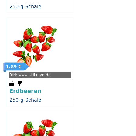
250-g-Schale
1.89 €
Bild: www.aldi-nord.de
Erdbeeren
250-g-Schale