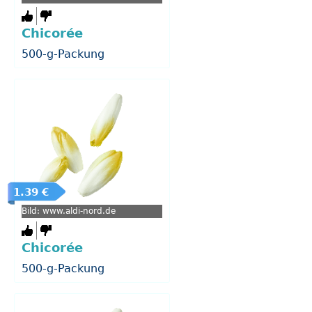
Chicorée
500-g-Packung
1.39 €
Bild: www.aldi-nord.de
Chicorée
500-g-Packung