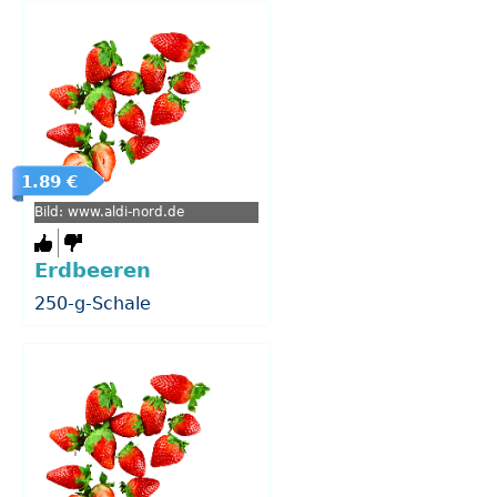
1.89 €
Bild: www.aldi-nord.de
Erdbeeren
250-g-Schale