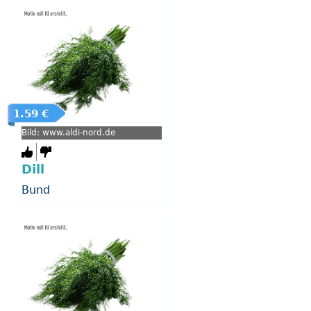
1.59 €
Bild: www.aldi-nord.de
Dill
Bund