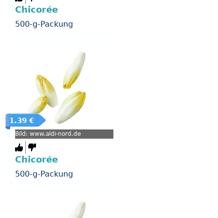
Chicorée
500-g-Packung
1.39 €
Bild: www.aldi-nord.de
Chicorée
500-g-Packung