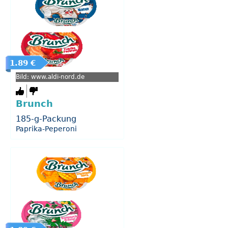
1.89 €
Bild: www.aldi-nord.de
Brunch
185-g-Packung
Paprika-Peperoni