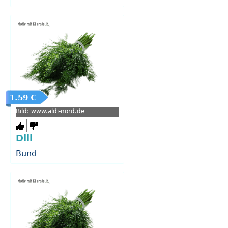
1.59 €
Bild: www.aldi-nord.de
Dill
Bund