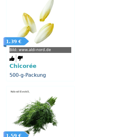
1.39 €
Bild: www.aldi-nord.de
Chicorée
500-g-Packung
1.59 €