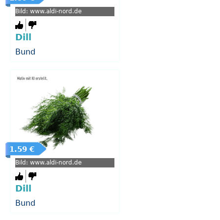
Bild: www.aldi-nord.de
Dill
Bund
1.59 €
Bild: www.aldi-nord.de
Dill
Bund