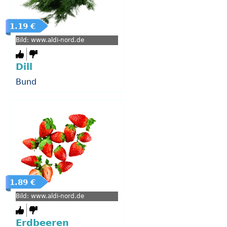
1.19 €
Bild: www.aldi-nord.de
Dill
Bund
1.89 €
Bild: www.aldi-nord.de
Erdbeeren