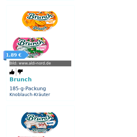
1.89 €
Bild: www.aldi-nord.de
Brunch
185-g-Packung
Knoblauch-Kräuter