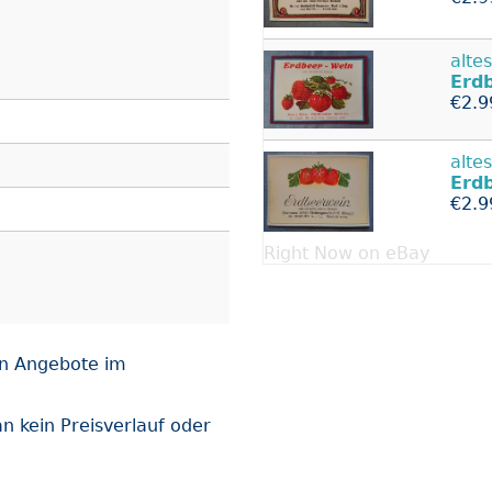
alte
Erd
€2.9
alte
Erd
€2.9
Right Now on eBay
en Angebote im
 kein Preisverlauf oder