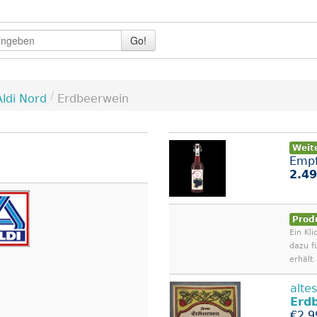
Go!
/
Aldi Nord
Erdbeerwein
Weit
Empf
2.49
Prod
Ein Kli
dazu f
erhält.
alte
Erd
€2.9