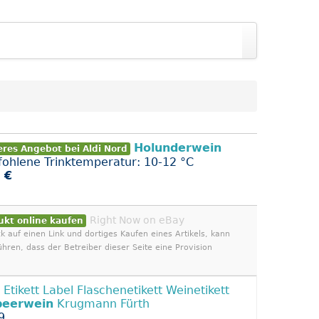
Holunderwein
eres Angebot bei Aldi Nord
ohlene Trinktemperatur: 10-12 °C
 €
Right Now on eBay
ukt online kaufen
ck auf einen Link und dortiges Kaufen eines Artikels, kann
ühren, dass der Betreiber dieser Seite eine Provision
s Etikett Label Flaschenetikett Weinetikett
beerwein
Krugmann Fürth
9