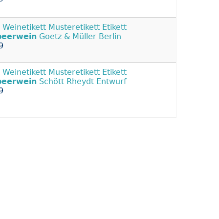
s Weinetikett Musteretikett Etikett
beerwein
Goetz & Müller Berlin
9
s Weinetikett Musteretikett Etikett
beerwein
Schött Rheydt Entwurf
9