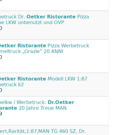
etruck Dr.
Oetker
Ristorante
Pizza
e LKW unbenutzt und OVP
0
Oetker
Ristorante
Pizza Werbetruck
eltruck „Grazie“ 20 ANNI
0
Oetker
Ristorante
Modell LKW 1:87
etruck k2
0
elkw / Werbetruck:
Dr.Oetker
orante
20 Jahre Treue MAN
9
tiert,Rarität,1:87,MAN TG 460 SZ, Dr.