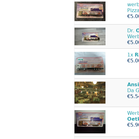
werb
Pizz
€5.0
Dr.
Werb
€5.0
1x
R
€5.0
Ansi
Da G
€5.5
Werb
Oet
€5.9