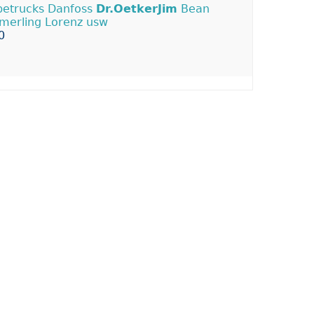
etrucks Danfoss
Dr.OetkerJim
Bean
erling Lorenz usw
0