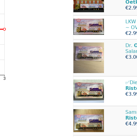
Oet
€2.9
LKW
~ O
€2.9
Dr.
Sala
€3.0
✅Die
Rist
€3.9
Samm
Rist
€4.9