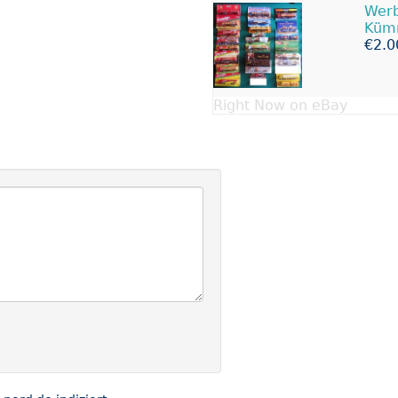
Werb
Kümm
€2.0
Right Now on eBay