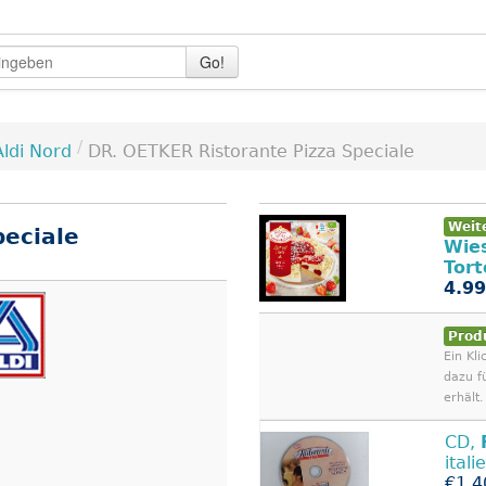
Go!
/
Aldi Nord
DR. OETKER Ristorante Pizza Speciale
Weit
peciale
Wie
Tort
4.99
Prod
Ein Kli
dazu f
erhält.
CD,
ital
€1.4