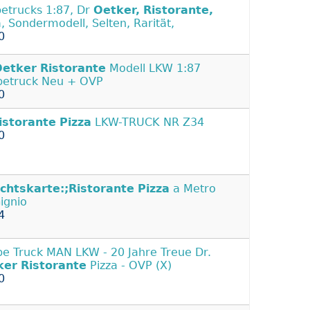
etrucks 1:87, Dr
Oetker,
Ristorante,
a, Sondermodell, Selten, Rarität,
0
Oetker
Ristorante
Modell LKW 1:87
etruck Neu + OVP
0
istorante
Pizza
LKW-TRUCK NR Z34
0
chtskarte:;Ristorante
Pizza
a Metro
ignio
4
e Truck MAN LKW - 20 Jahre Treue Dr.
ker
Ristorante
Pizza - OVP (X)
0