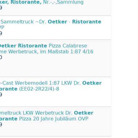
ker,
Ristorante,
Nr.-,-,Sammlung
9
 Sammeltruck ~Dr.
Oetker
-
Ristorante
VP
9
Oetker
Ristorante
Pizza Calabrese
me Werbetruck, im Maßstab 1:87 4/16
0
-Cast Werbemodell 1:87 LKW Dr.
Oetker
orante
(EE02-2R22/4)-8
9
eltruck LKW Werbetruck Dr.
Oetker
orante
Pizza 20 Jahre Jubiläum OVP
9