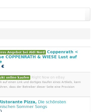
Coppenrath <
eres Angebot bei Aldi Nord
se COPPENRATH & WIESE Lust auf
e
 €
Right Now on eBay
ukt online kaufen
ck auf einen Link und dortiges Kaufen eines Artikels, kann
ühren, dass der Betreiber dieser Seite eine Provision
Ristorante
Pizza,
Die schönsten
ienischen Sommer Songs
0