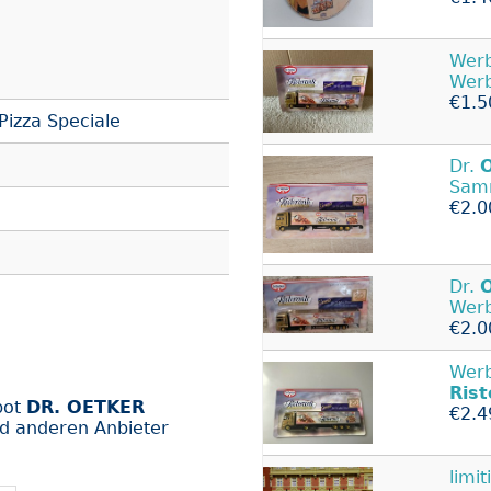
Werb
Werb
€1.5
Pizza Speciale
Dr.
Samm
€2.0
Dr.
Werb
€2.0
Werb
Rist
bot
DR. OETKER
€2.4
nd anderen Anbieter
limi