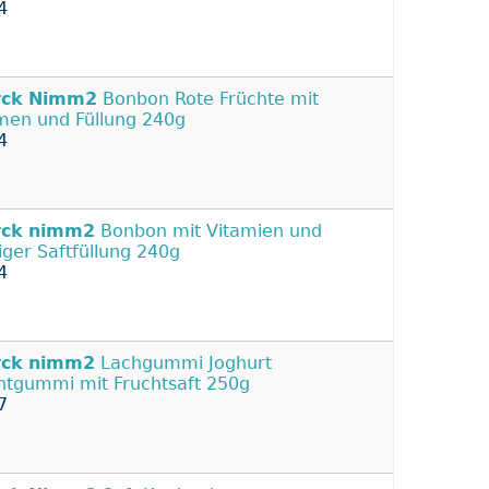
4
rck
Nimm2
Bonbon Rote Früchte mit
men und Füllung 240g
4
rck
nimm2
Bonbon mit Vitamien und
siger Saftfüllung 240g
4
rck
nimm2
Lachgummi Joghurt
htgummi mit Fruchtsaft 250g
7