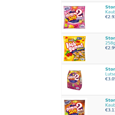
Sto
Kaub
€2.9
Sto
258g
€2.9
Sto
Luts
€3.0
Sto
Kaub
€3.1