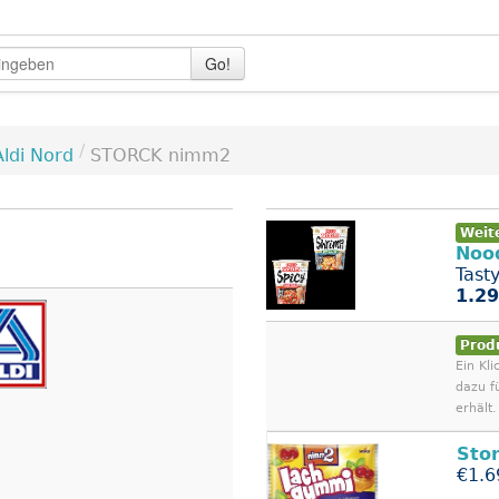
Go!
/
Aldi Nord
STORCK nimm2
Weit
Noo
Tast
1.29
Prod
Ein Kli
dazu f
erhält.
Sto
€1.6