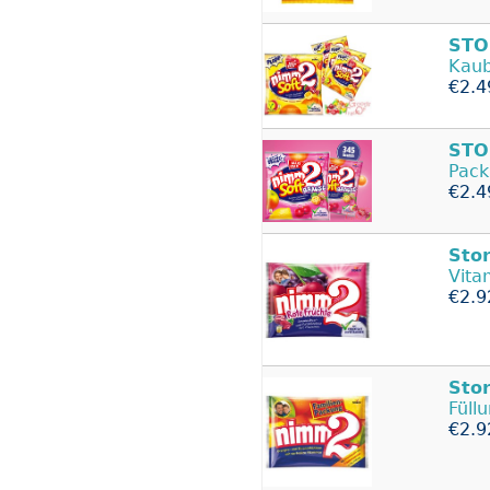
STO
Kaub
€2.4
STO
Pack
€2.4
Sto
Vita
€2.9
Sto
Füll
€2.9