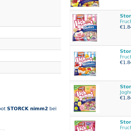
Sto
Fruc
€1.8
Sto
Fruc
€1.8
Sto
Jogh
€1.8
bot
STORCK nimm2
bei
Sto
Fruc