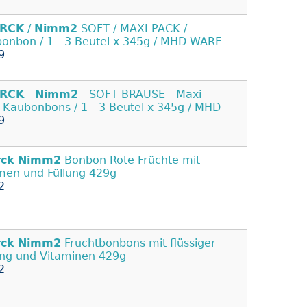
RCK
/
Nimm2
SOFT / MAXI PACK /
onbon / 1 - 3 Beutel x 345g / MHD WARE
9
RCK
-
Nimm2
- SOFT BRAUSE - Maxi
 Kaubonbons / 1 - 3 Beutel x 345g / MHD
9
rck
Nimm2
Bonbon Rote Früchte mit
men und Füllung 429g
2
rck
Nimm2
Fruchtbonbons mit flüssiger
ung und Vitaminen 429g
2