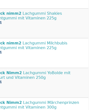
rck
nimm2
Lachgummi Shakies
htgummi mit Vitaminen 225g
4
rck
nimm2
Lachgummi Milchbubis
htgummi mit Vitaminen 225g
4
rck
Nimm2
Lachgummi YoBolde mit
urt und Vitaminen 250g
4
rck
Nimm2
Lachgummi Märchenprinzen
htgummi mit Vitaminen 300g