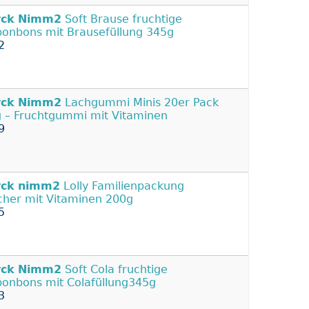
rck
Nimm2
Soft Brause fruchtige
onbons mit Brausefüllung 345g
2
rck
Nimm2
Lachgummi Minis 20er Pack
 – Fruchtgummi mit Vitaminen
9
rck
nimm2
Lolly Familienpackung
cher mit Vitaminen 200g
5
rck
Nimm2
Soft Cola fruchtige
onbons mit Colafüllung345g
3