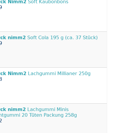
rck
Nimm2
Soft Kaubonbons
9
rck
nimm2
Soft Cola 195 g (ca. 37 Stück)
9
rck
Nimm2
Lachgummi Millianer 250g
8
rck
nimm2
Lachgummi Minis
htgummi 20 Tüten Packung 258g
2