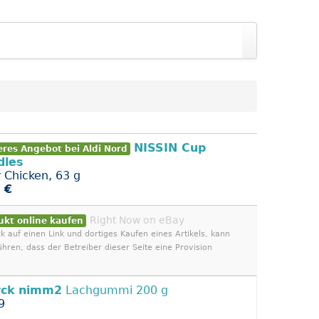
NISSIN Cup
eres Angebot bei Aldi Nord
dles
y Chicken, 63 g
 €
Right Now on eBay
ukt online kaufen
ck auf einen Link und dortiges Kaufen eines Artikels, kann
ühren, dass der Betreiber dieser Seite eine Provision
rck
nimm2
Lachgummi 200 g
9