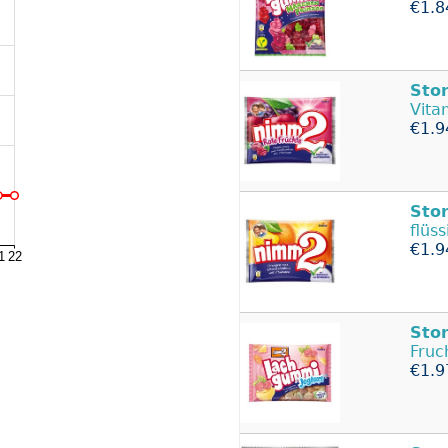
€1.8
Sto
Vita
€1.9
Sto
flüs
€1.9
Sto
Fruc
€1.9