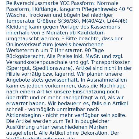
Reißverschlussmarke YCC Passform: Normale
Passform, Hüftlänge, langarm Pflegehinweis: 40 °C
Wäsche, Trocknen und bügeln bei niedriger
Temperatur Größen: S(36/38), M(40/42), L(44/46)
Kleidung kann gegen Vorlage des Kassenbons
innerhalb von 3 Monaten ab Kaufdatum
umgetauscht werden. ¹ Bitte beachte, dass der
Onlineverkauf zum jeweils beworbenen
Werbetermin um 7 Uhr startet. 90 Tage
Rückgaberecht. Alle Preise inkl. MwSt. und zzgl.
Versandkostenpauschale und ggf. Transportkosten
(Sperrgut, Speditionsware). Artikel sind nicht in der
Filiale vorrätig bzw. lagernd. Wir planen unsere
Angebote stets gewissenhaft. In Ausnahmefällen
kann es jedoch vorkommen, dass die Nachfrage
nach einem Artikel unsere Einschätzung noch
übertrifft und er mehr nachgefragt wird, als wir
erwartet haben. Wir bedauern es, falls ein Artikel
schnell - womöglich unmittelbar nach
Aktionsbeginn - nicht mehr verfügbar sein sollte.
Die Artikel werden zum Teil in baugleicher
Ausführung unter verschiedenen Marken
ausgeliefert. Alle Artikel ohne Dekoration. Der
Verfügbarkeitszeitraum, die