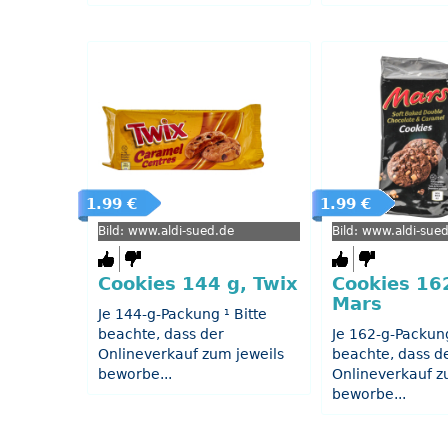
1.99 €
1.99 €
Bild: www.aldi-sued.de
Bild: www.aldi-sue
Cookies 144 g, Twix
Cookies 16
Mars
Je 144-g-Packung ¹ Bitte
beachte, dass der
Je 162-g-Packung
Onlineverkauf zum jeweils
beachte, dass d
beworbe...
Onlineverkauf z
beworbe...