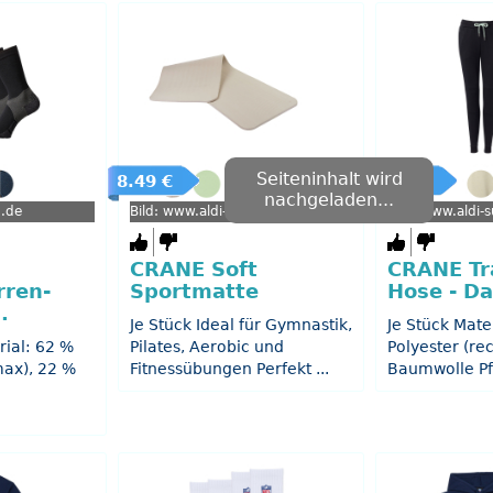
Seiteninhalt wird
8.49 €
9.99 €
nachgeladen...
d.de
Bild: www.aldi-sued.de
Bild: www.aldi-
CRANE Soft
CRANE Tr
ren-
Sportmatte
Hose - D
.
Je Stück Ideal für Gymnastik,
Je Stück Mate
rial: 62 %
Pilates, Aerobic und
Polyester (rec
max), 22 %
Fitnessübungen Perfekt ...
Baumwolle Pf