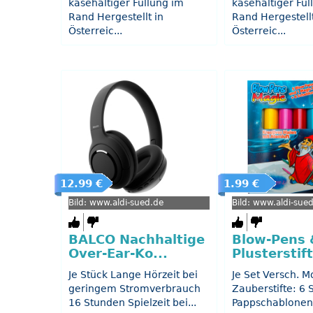
käsehaltiger Füllung im
käsehaltiger Fül
Rand Hergestellt in
Rand Hergestellt
Österreic...
Österreic...
12.99 €
1.99 €
Bild: www.aldi-sued.de
Bild: www.aldi-sue
BALCO Nachhaltige
Blow-Pens 
Over-Ear-Ko...
Plusterstif
Je Stück Lange Hörzeit bei
Je Set Versch. M
geringem Stromverbrauch
Zauberstifte: 6 S
16 Stunden Spielzeit bei...
Pappschablonen R