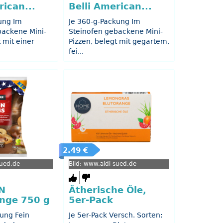
rican...
Belli American...
ung Im
Je 360-g-Packung Im
backene Mini-
Steinofen gebackene Mini-
t mit einer
Pizzen, belegt mit gegartem,
fei...
2.49 €
sued.de
Bild: www.aldi-sued.de
N
Ätherische Öle,
inge 750 g
5er-Pack
ung Fein
Je 5er-Pack Versch. Sorten: