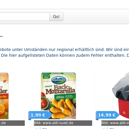
Go!
..
gebote unter Umständen nur regional erhältlich sind. Wir sind e
 Die hier aufgelisteten Daten können zudem Fehler enthalten. D
1.99 €
14.99 €
d.de
Bild: www.aldi-sued.de
Bild: www.aldi-