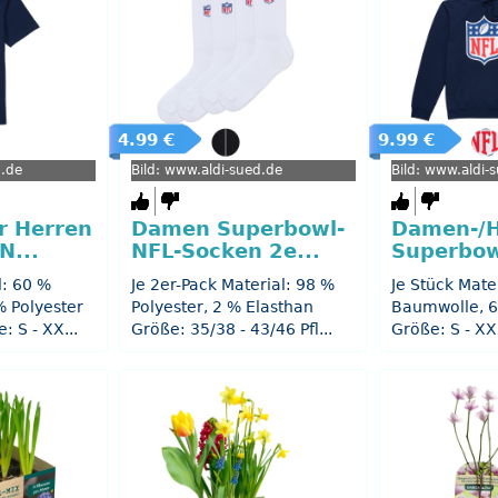
4.99 €
9.99 €
d.de
Bild: www.aldi-sued.de
Bild: www.aldi-
r Herren
Damen Superbowl-
Damen-/H
N...
NFL-Socken 2e...
Superbow
l: 60 %
Je 2er-Pack Material: 98 %
Je Stück Mate
 Polyester
Polyester, 2 % Elasthan
Baumwolle, 6
: S - XX...
Größe: 35/38 - 43/46 Pfl...
Größe: S - XX