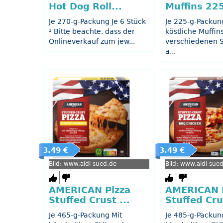
Hot Dog Roll...
Muffins 225 
Je 270-g-Packung Je 6 Stück
Je 225-g-Packung
¹ Bitte beachte, dass der
köstliche Muffins
Onlineverkauf zum jew...
verschiedenen S
a...
3.49 €
3.49 €
Bild: www.aldi-sued.de
Bild: www.aldi-sue
AMERICAN Pizza
AMERICAN 
Stuffed Crust ...
Stuffed Crus
Je 465-g-Packung Mit
Je 485-g-Packun