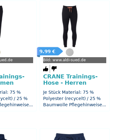
9.99 €
sued.de
Bild: www.aldi-sued.de
ainings-
CRANE Trainings-
amen
Hose - Herren
rial: 75 %
Je Stück Material: 75 %
ycelt) / 25 %
Polyester (recycelt) / 25 %
legehinweise...
Baumwolle Pflegehinweise...