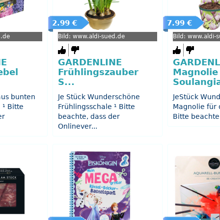
2.99 €
7.99 €
d.de
Bild: www.aldi-sued.de
Bild: www.aldi-
NE
GARDENLINE
GARDENL
ebel
Frühlingszauber
Magnolie
S...
Soulangi
aus bunten
Je Stück Wunderschöne
JeStück Wun
¹ Bitte
Frühlingsschale ¹ Bitte
Magnolie für 
er
beachte, dass der
Bitte beachte
Onlinever...