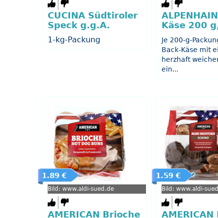
CUCINA Südtiroler
ALPENHAIN
Speck g.g.A.
Käse 200 g,
1-kg-Packung
Je 200-g-Packun
Back-Käse mit 
herzhaft weiche
ein...
1.89 €
1.59 €
Bild: www.aldi-sued.de
Bild: www.aldi-sue
AMERICAN Brioche
AMERICAN 