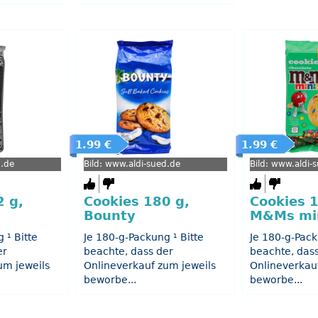
1.99 €
1.99 €
d.de
Bild: www.aldi-sued.de
Bild: www.aldi-
2 g,
Cookies 180 g,
Cookies 1
Bounty
M&Ms mi
 ¹ Bitte
Je 180-g-Packung ¹ Bitte
Je 180-g-Pack
er
beachte, dass der
beachte, das
um jeweils
Onlineverkauf zum jeweils
Onlineverkau
beworbe...
beworbe...