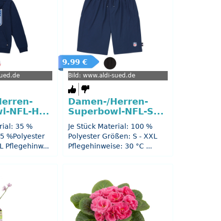
9.99 €
sued.de
Bild: www.aldi-sued.de
erren-
Damen-/Herren-
l-NFL-H...
Superbowl-NFL-S...
rial: 35 %
Je Stück Material: 100 %
5 %Polyester
Polyester Größen: S - XXL
L Pflegehinw...
Pflegehinweise: 30 °C ...