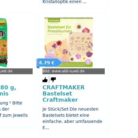
Kristalloptik einen ...
4.79 €
sued.de
Bild: www.aldi-sued.de
80 g,
CRAFTMAKER
nis
Bastelset
Craftmaker
ung ¹ Bitte
s der
Je Stück/Set Die neuesten
f zum jeweils
Bastelsets bietet eine
einfache, aber umfassende
E...