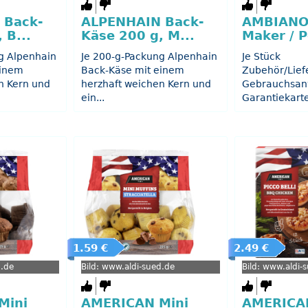
 Back-
ALPENHAIN Back-
AMBIANO
 B...
Käse 200 g, M...
Maker / P
g Alpenhain
Je 200-g-Packung Alpenhain
Je Stück
einem
Back-Käse mit einem
Zubehör/Lief
n Kern und
herzhaft weichen Kern und
Gebrauchsan
ein...
Garantiekarte
1.59 €
2.49 €
d.de
Bild: www.aldi-sued.de
Bild: www.aldi-
Mini
AMERICAN Mini
AMERICAN