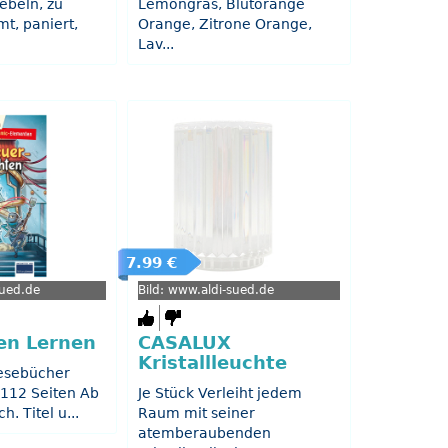
ebeln, zu
Lemongras, Blutorange
t, paniert,
Orange, Zitrone Orange,
Lav...
7.99 €
sued.de
Bild: www.aldi-sued.de
en Lernen
CASALUX
Kristallleuchte
lesebücher
 112 Seiten Ab
Je Stück Verleiht jedem
h. Titel u...
Raum mit seiner
atemberaubenden