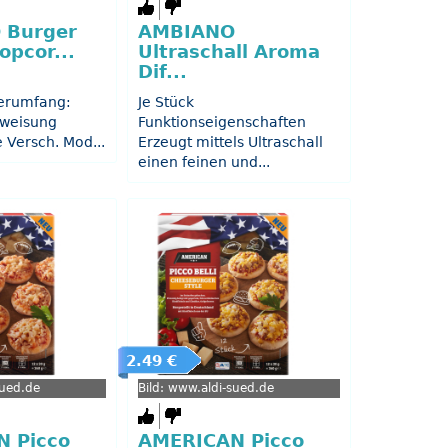
 Burger
AMBIANO
opcor...
Ultraschall Aroma
Dif...
erumfang:
Je Stück
weisung
Funktionseigenschaften
 Versch. Mod...
Erzeugt mittels Ultraschall
einen feinen und...
2.49 €
sued.de
Bild: www.aldi-sued.de
 Picco
AMERICAN Picco