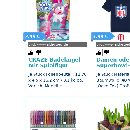
2.49 €
7.99 €
Bild: www.aldi-sued.de
Bild: www.aldi-sue
CRAZE Badekugel
Damen ode
mit Spielfigur
Superbowl-
Je Stück Folienbeutel : 11,70
Je Stück Materia
x 4,5 x 16,2 cm / 0,1 kg ca.
Baumwolle, 40 %
Versch. Modelle: ...
(Oeko Tex) Größe