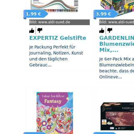
1.99 €
3.99 €
Bild: www.aldi-sued.de
Bild: www.aldi-sue
EXPERTIZ Gelstifte
GARDENLI
Blumenzwi
Je Packung Perfekt für
Mix,...
Journaling, Notizen, Kunst
und den täglichen
Je 6er-Pack Mix 
Gebrauc...
Blumenzwiebeln 
beachte, dass d
Onlineve...