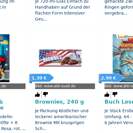
lung im
Je 720-ml-Glas Einfach zu
gehackte Zwi
 in
Handhaben auf Grund der
Ringen geform
flachen Form Intensiver
vorgebra...
Ges...
1.39 €
2.99 €
d.de
Bild: www.aldi-sued.de
Bild: www.aldi-
&
Brownies, 240 g
Buch Les
te
Je Packung Köstlicher und
Je Stück Erst
odelle:
leckerer amerikanischer
Umfang: 64 -
tifte + 8
Brownie Mit knusprigen
6 Jahren Versc
osa, rot, ...
Sch...