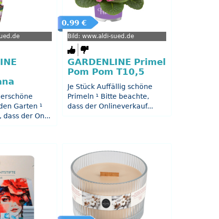
0.99 €
sued.de
Bild: www.aldi-sued.de
INE
GARDENLINE Primel
Pom Pom T10,5
ana
Je Stück Auffällig schöne
derschöne
Primeln ¹ Bitte beachte,
den Garten ¹
dass der Onlineverkauf...
, dass der On...