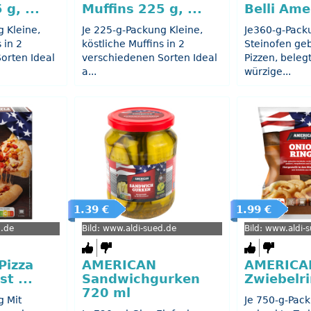
g, ...
Muffins 225 g, ...
Belli Ame
 Kleine,
Je 225-g-Packung Kleine,
Je360-g-Pack
 in 2
köstliche Muffins in 2
Steinofen ge
orten Ideal
verschiedenen Sorten Ideal
Pizzen, beleg
a...
würzige...
1.39 €
1.99 €
d.de
Bild: www.aldi-sued.de
Bild: www.aldi-
Pizza
AMERICAN
AMERICA
t ...
Sandwichgurken
Zwiebelr
720 ml
g Mit
Je 750-g-Pack