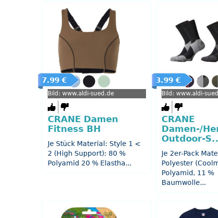
7.99 €
3.99 €
Bild: www.aldi-sued.de
Bild: www.aldi-sue
CRANE Damen
CRANE
Fitness BH
Damen-/Her
Outdoor-S..
Je Stück Material: Style 1 <
2 (High Support): 80 %
Je 2er-Pack Mate
Polyamid 20 % Elastha...
Polyester (Cool
Polyamid, 11 %
Baumwolle...