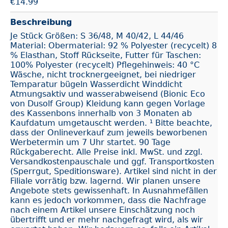
€
14.99
Beschreibung
Je Stück Größen: S 36/48, M 40/42, L 44/46
Material: Obermaterial: 92 % Polyester (recycelt) 8
% Elasthan, Stoff Rückseite, Futter für Taschen:
100% Polyester (recycelt) Pflegehinweis: 40 °C
Wäsche, nicht trocknergeeignet, bei niedriger
Temparatur bügeln Wasserdicht Winddicht
Atmungsaktiv und wasserabweisend (Bionic Eco
von Dusolf Group) Kleidung kann gegen Vorlage
des Kassenbons innerhalb von 3 Monaten ab
Kaufdatum umgetauscht werden. ¹ Bitte beachte,
dass der Onlineverkauf zum jeweils beworbenen
Werbetermin um 7 Uhr startet. 90 Tage
Rückgaberecht. Alle Preise inkl. MwSt. und zzgl.
Versandkostenpauschale und ggf. Transportkosten
(Sperrgut, Speditionsware). Artikel sind nicht in der
Filiale vorrätig bzw. lagernd. Wir planen unsere
Angebote stets gewissenhaft. In Ausnahmefällen
kann es jedoch vorkommen, dass die Nachfrage
nach einem Artikel unsere Einschätzung noch
übertrifft und er mehr nachgefragt wird, als wir