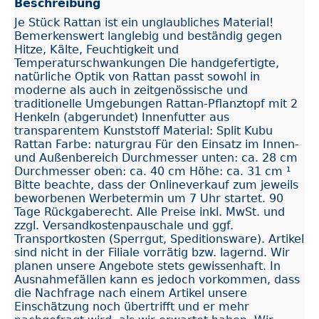
Beschreibung
Je Stück Rattan ist ein unglaubliches Material!
Bemerkenswert langlebig und beständig gegen
Hitze, Kälte, Feuchtigkeit und
Temperaturschwankungen Die handgefertigte,
natürliche Optik von Rattan passt sowohl in
moderne als auch in zeitgenössische und
traditionelle Umgebungen Rattan-Pflanztopf mit 2
Henkeln (abgerundet) Innenfutter aus
transparentem Kunststoff Material: Split Kubu
Rattan Farbe: naturgrau Für den Einsatz im Innen-
und Außenbereich Durchmesser unten: ca. 28 cm
Durchmesser oben: ca. 40 cm Höhe: ca. 31 cm ¹
Bitte beachte, dass der Onlineverkauf zum jeweils
beworbenen Werbetermin um 7 Uhr startet. 90
Tage Rückgaberecht. Alle Preise inkl. MwSt. und
zzgl. Versandkostenpauschale und ggf.
Transportkosten (Sperrgut, Speditionsware). Artikel
sind nicht in der Filiale vorrätig bzw. lagernd. Wir
planen unsere Angebote stets gewissenhaft. In
Ausnahmefällen kann es jedoch vorkommen, dass
die Nachfrage nach einem Artikel unsere
Einschätzung noch übertrifft und er mehr