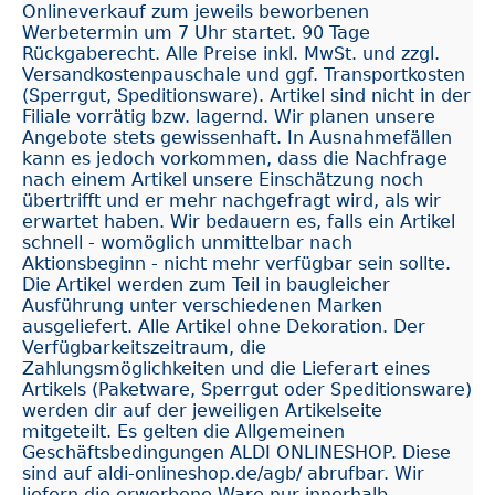
Onlineverkauf zum jeweils beworbenen
Werbetermin um 7 Uhr startet. 90 Tage
Rückgaberecht. Alle Preise inkl. MwSt. und zzgl.
Versandkostenpauschale und ggf. Transportkosten
(Sperrgut, Speditionsware). Artikel sind nicht in der
Filiale vorrätig bzw. lagernd. Wir planen unsere
Angebote stets gewissenhaft. In Ausnahmefällen
kann es jedoch vorkommen, dass die Nachfrage
nach einem Artikel unsere Einschätzung noch
übertrifft und er mehr nachgefragt wird, als wir
erwartet haben. Wir bedauern es, falls ein Artikel
schnell - womöglich unmittelbar nach
Aktionsbeginn - nicht mehr verfügbar sein sollte.
Die Artikel werden zum Teil in baugleicher
Ausführung unter verschiedenen Marken
ausgeliefert. Alle Artikel ohne Dekoration. Der
Verfügbarkeitszeitraum, die
Zahlungsmöglichkeiten und die Lieferart eines
Artikels (Paketware, Sperrgut oder Speditionsware)
werden dir auf der jeweiligen Artikelseite
mitgeteilt. Es gelten die Allgemeinen
Geschäftsbedingungen ALDI ONLINESHOP. Diese
sind auf aldi-onlineshop.de/agb/ abrufbar. Wir
liefern die erworbene Ware nur innerhalb