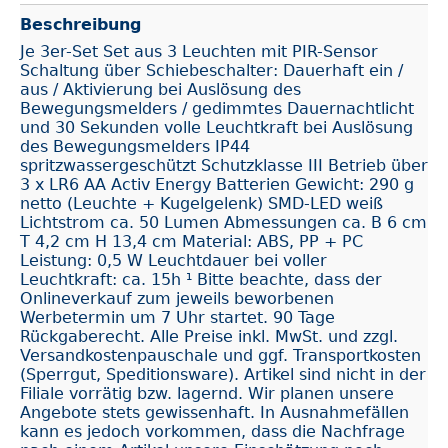
Beschreibung
Je 3er-Set Set aus 3 Leuchten mit PIR-Sensor
Schaltung über Schiebeschalter: Dauerhaft ein /
aus / Aktivierung bei Auslösung des
Bewegungsmelders / gedimmtes Dauernachtlicht
und 30 Sekunden volle Leuchtkraft bei Auslösung
des Bewegungsmelders IP44
spritzwassergeschützt Schutzklasse III Betrieb über
3 x LR6 AA Activ Energy Batterien Gewicht: 290 g
netto (Leuchte + Kugelgelenk) SMD-LED weiß
Lichtstrom ca. 50 Lumen Abmessungen ca. B 6 cm
T 4,2 cm H 13,4 cm Material: ABS, PP + PC
Leistung: 0,5 W Leuchtdauer bei voller
Leuchtkraft: ca. 15h ¹ Bitte beachte, dass der
Onlineverkauf zum jeweils beworbenen
Werbetermin um 7 Uhr startet. 90 Tage
Rückgaberecht. Alle Preise inkl. MwSt. und zzgl.
Versandkostenpauschale und ggf. Transportkosten
(Sperrgut, Speditionsware). Artikel sind nicht in der
Filiale vorrätig bzw. lagernd. Wir planen unsere
Angebote stets gewissenhaft. In Ausnahmefällen
kann es jedoch vorkommen, dass die Nachfrage