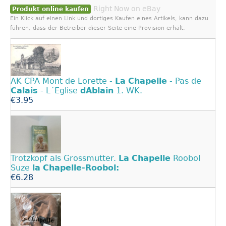
Right Now on eBay
Produkt online kaufen
Ein Klick auf einen Link und dortiges Kaufen eines Artikels, kann dazu
führen, dass der Betreiber dieser Seite eine Provision erhält.
AK CPA Mont de Lorette -
La
Chapelle
- Pas de
Calais
- L´Eglise
dAblain
1. WK.
€3.95
Trotzkopf als Grossmutter.
La
Chapelle
Roobol
Suze
la
Chapelle-Roobol:
€6.28