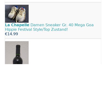
La
Chapelle
Damen Sneaker Gr. 40 Mega Goa
Hippie Festival Style/Top Zustand!
€14.99
Château
La
Chapelle
Despagnet 2022, Saint-
Èmilion Grand Cru, Rotwein
€15.00