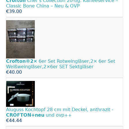
Crofton
Chef’s Collection 20-tlg. Kaffeeservice –
Classic Bone China – Neu & OVP
€39.00
Crofton®2×
6er Set Rotweingläser,2× 6er Set
Weißweingläser,2×6er SET Sektgläser
€40.00
Aluguss Kochtopf 28 cm mit Deckel, anthrazit -
CROFTON+neu
und ovp++
€44.44