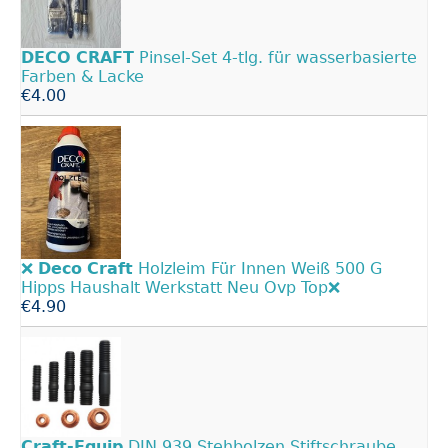
DECO
CRAFT
Pinsel-Set 4-tlg. für wasserbasierte
Farben & Lacke
€4.00
❌
Deco
Craft
Holzleim Für Innen Weiß 500 G
Hipps Haushalt Werkstatt Neu Ovp Top❌
€4.90
Craft-Equip
DIN 939 Stehbolzen Stiftschraube