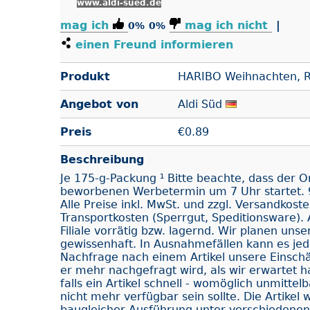
www.aldi-sued.de
mag ich
mag ich nicht
|
0%
0%
einen Freund informieren
Produkt
HARIBO Weihnachten, R
Angebot von
Aldi Süd
Preis
€
0.89
Beschreibung
Je 175-g-Packung ¹ Bitte beachte, dass der O
beworbenen Werbetermin um 7 Uhr startet. 
Alle Preise inkl. MwSt. und zzgl. Versandkost
Transportkosten (Sperrgut, Speditionsware). Ar
Filiale vorrätig bzw. lagernd. Wir planen uns
gewissenhaft. In Ausnahmefällen kann es je
Nachfrage nach einem Artikel unsere Einschä
er mehr nachgefragt wird, als wir erwartet 
falls ein Artikel schnell - womöglich unmittel
nicht mehr verfügbar sein sollte. Die Artikel 
baugleicher Ausführung unter verschiedenen 