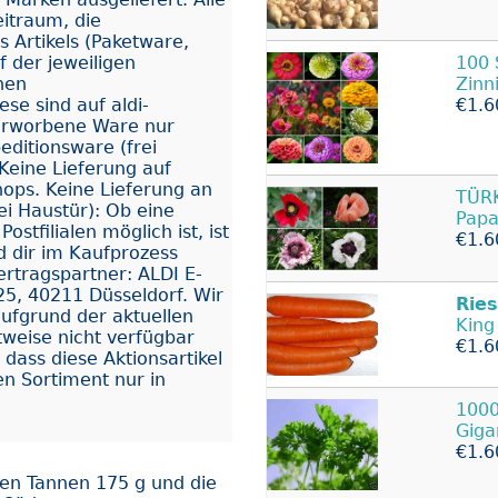
eitraum, die
s Artikels (Paketware,
 der jeweiligen
100
inen
Zinn
e sind auf aldi-
€1.6
e erworbene Ware nur
editionsware (frei
Keine Lieferung auf
shops. Keine Lieferung an
TÜR
rei Haustür): Ob eine
Papa
stfilialen möglich ist, ist
€1.6
 dir im Kaufprozess
Vertragspartner: ALDI E-
5, 40211 Düsseldorf. Wir
Rie
aufgrund der aktuellen
King
itweise nicht verfügbar
€1.6
, dass diese Aktionsartikel
n Sortiment nur in
1000
Giga
€1.6
sen Tannen 175 g und die