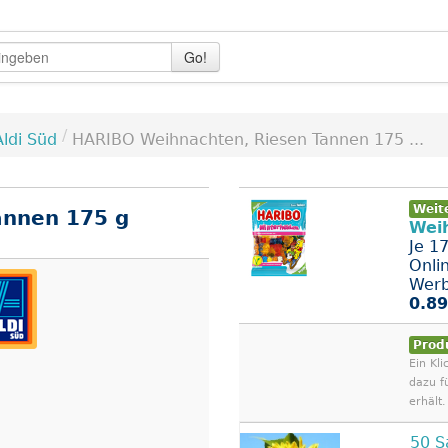
Go!
/
Aldi Süd
HARIBO Weihnachten, Riesen Tannen 175 ...
Weit
annen 175 g
Wei
Je 1
Onli
Werb
0.89
Prod
Ein Kli
dazu f
erhält.
50 