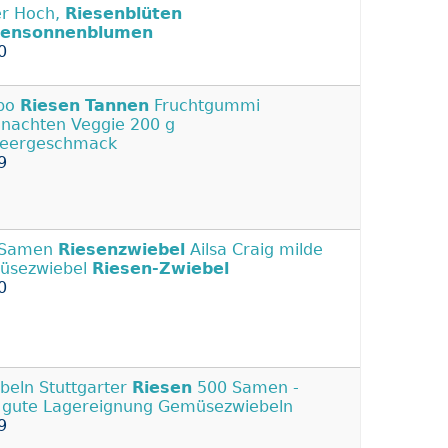
r Hoch,
Riesenblüten
sensonnenblumen
0
ibo
Riesen
Tannen
Fruchtgummi
nachten Veggie 200 g
beergeschmack
9
 Samen
Riesenzwiebel
Ailsa Craig milde
üsezwiebel
Riesen-Zwiebel
0
beln Stuttgarter
Riesen
500 Samen -
 gute Lagereignung Gemüsezwiebeln
9