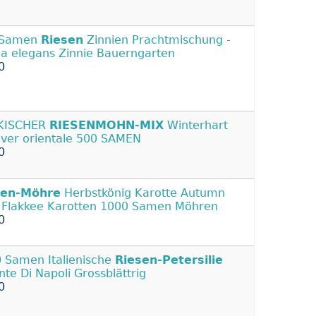
 Samen
Riesen
Zinnien Prachtmischung -
ia elegans Zinnie Bauerngarten
0
KISCHER
RIESENMOHN-MIX
Winterhart
ver orientale 500 SAMEN
0
sen-Möhre
Herbstkönig Karotte Autumn
 Flakkee Karotten 1000 Samen Möhren
0
 Samen Italienische
Riesen-Petersilie
nte Di Napoli Grossblättrig
0