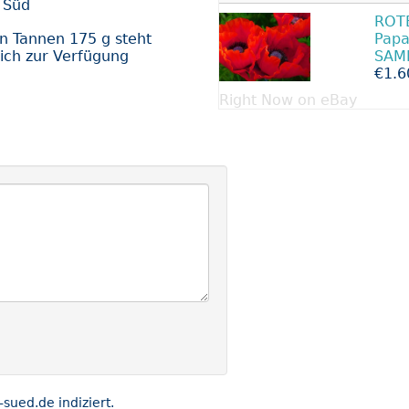
 Süd
ROT
n Tannen 175 g steht
Papa
ich zur Verfügung
SAM
€1.6
Right Now on eBay
ued.de indiziert.