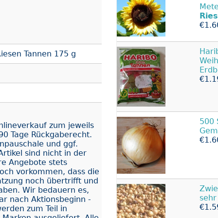
Mete
Rie
€1.6
Har
iesen Tannen 175 g
Weih
Erd
€1.1
500
nlineverkauf zum jeweils
Gem
90 Tage Rückgaberecht.
€1.6
enpauschale und ggf.
tikel sind nicht in der
ere Angebote stets
doch vorkommen, dass die
tzung noch übertrifft und
Zwie
haben. Wir bedauern es,
sehr
bar nach Aktionsbeginn -
€1.5
werden zum Teil in
Marken ausgeliefert. Alle