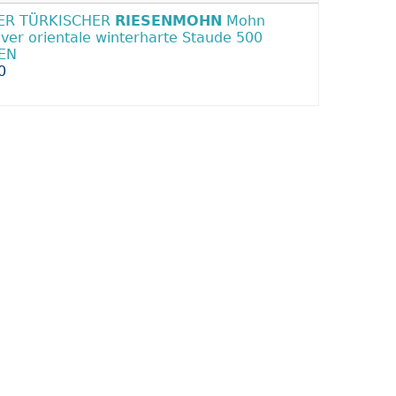
ER TÜRKISCHER
RIESENMOHN
Mohn
ver orientale winterharte Staude 500
EN
0