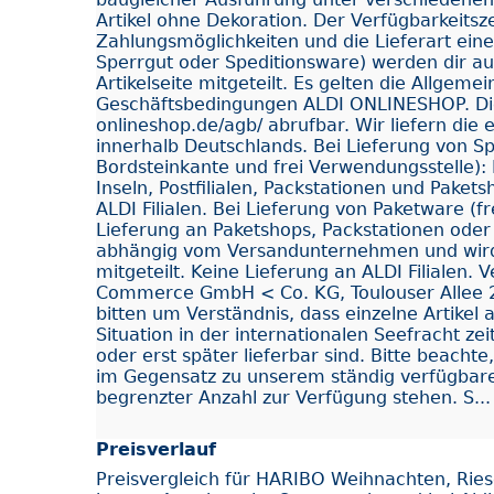
Artikel ohne Dekoration. Der Verfügbarkeitsz
Zahlungsmöglichkeiten und die Lieferart eine
Sperrgut oder Speditionsware) werden dir auf
Artikelseite mitgeteilt. Es gelten die Allgeme
Geschäftsbedingungen ALDI ONLINESHOP. Dies
onlineshop.de/agb/ abrufbar. Wir liefern di
innerhalb Deutschlands. Bei Lieferung von Sp
Bordsteinkante und frei Verwendungsstelle): 
Inseln, Postfilialen, Packstationen und Paket
ALDI Filialen. Bei Lieferung von Paketware (f
Lieferung an Paketshops, Packstationen oder Po
abhängig vom Versandunternehmen und wird
mitgeteilt. Keine Lieferung an ALDI Filialen. 
Commerce GmbH < Co. KG, Toulouser Allee 2
bitten um Verständnis, dass einzelne Artikel 
Situation in der internationalen Seefracht ze
oder erst später lieferbar sind. Bitte beachte
im Gegensatz zu unserem ständig verfügbare
begrenzter Anzahl zur Verfügung stehen. S...
Preisverlauf
Preisvergleich für HARIBO Weihnachten, Rie