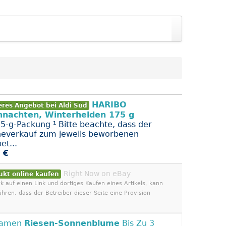
HARIBO
eres Angebot bei Aldi Süd
hnachten, Winterhelden 175 g
75-g-Packung ¹ Bitte beachte, dass der
neverkauf zum jeweils beworbenen
et...
 €
Right Now on eBay
ukt online kaufen
ck auf einen Link und dortiges Kaufen eines Artikels, kann
ühren, dass der Betreiber dieser Seite eine Provision
Samen
Riesen-Sonnenblume
Bis Zu 3