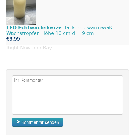
LED
Echtwachskerze
flackernd warmweiß
Wachstropfen Höhe 10 cm d = 9 cm
€8.99
Right Now on eBay
Kommentar senden