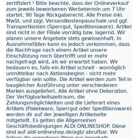
zertifiziert​​ ¹ Bitte beachte, dass der Onlineverkauf
zum jeweils beworbenen Werbetermin um 7 Uhr
startet. 90 Tage Rückgaberecht. Alle Preise inkl.
MwSt. und zzgl. Versandkostenpauschale und ggf.
Transportkosten (Sperrgut, Speditionsware). Artikel
sind nicht in der Filiale vorrätig bzw. lagernd. Wir
planen unsere Angebote stets gewissenhaft. In
Ausnahmefällen kann es jedoch vorkommen, dass
die Nachfrage nach einem Artikel unsere
Einschätzung noch übertrifft und er mehr
nachgefragt wird, als wir erwartet haben. Wir
bedauern es, falls ein Artikel schnell - womöglich
unmittelbar nach Aktionsbeginn - nicht mehr
verfügbar sein sollte. Die Artikel werden zum Teil in
baugleicher Ausführung unter verschiedenen
Marken ausgeliefert. Alle Artikel ohne Dekoration.
Der Verfügbarkeitszeitraum, die
Zahlungsmöglichkeiten und die Lieferart eines
Artikels (Paketware, Sperrgut oder Speditionsware)
werden dir auf der jeweiligen Artikelseite
mitgeteilt. Es gelten die Allgemeinen
Geschäftsbedingungen ALDI ONLINESHOP. Diese
sind auf aldi-onlineshop.de/agb/ abrufbar. Wir
liefern die erworbene Ware nur innerhalb