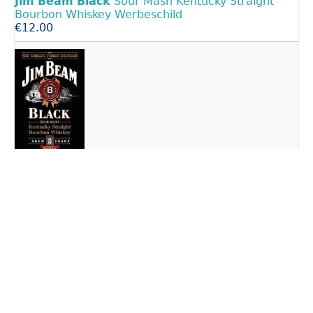
Jim
Beam
Black
Sour Mash Kentucky Straight
Bourbon Whiskey Werbeschild
€12.00
1 Blechschild mit Kordel, 20 x 30 cm,
Jim
Beam
Black,Whiskey,
8 Jahre, wie neu
€14.00