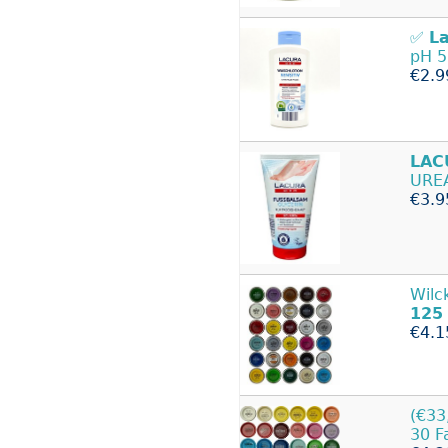
✅
L
pH 5
€2.9
LAC
UREA
€3.9
Wilc
125
€4.1
(€33
30 F