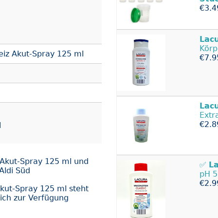
€3.4
Lac
Körp
iz Akut-Spray 125 ml
€7.9
Lac
Extr
€2.8
l
 Akut-Spray 125 ml und
✅
L
Aldi Süd
pH 5
€2.9
kut-Spray 125 ml steht
ich zur Verfügung