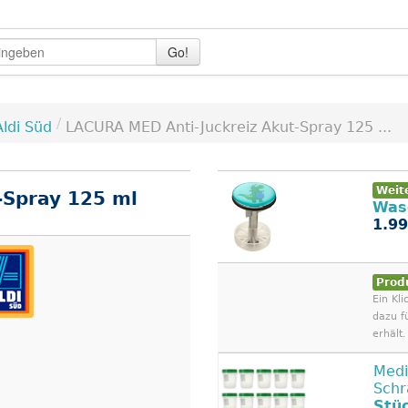
Go!
/
Aldi Süd
LACURA MED Anti-Juckreiz Akut-Spray 125 ...
Weit
-Spray 125 ml
Was
1.99
Prod
Ein Kli
dazu f
erhält.
Medi
Schr
Stü