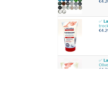
€4.2
✅
L
troc
€4.2
✅
L
Oliv
€4.2
Lac