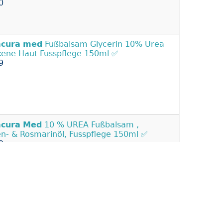
0
acura
med
Fußbalsam Glycerin 10% Urea
kene Haut Fusspflege 150ml ✅
9
acura
Med
10 % UREA Fußbalsam ,
en- & Rosmarinöl, Fusspflege 150ml ✅
9
ura
Med
5 % UREA Handcreme, á 150 ml