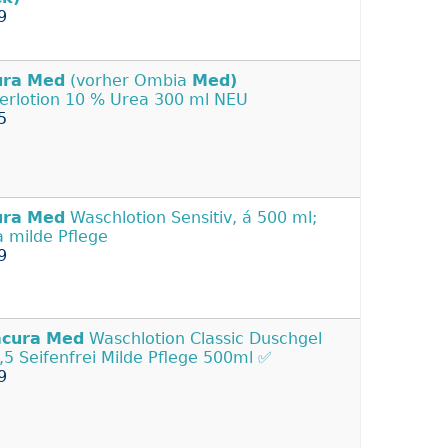
9
ura
Med
(vorher Ombia
Med)
erlotion 10 % Urea 300 ml NEU
5
ura
Med
Waschlotion Sensitiv, á 500 ml;
a milde Pflege
9
acura
Med
Waschlotion Classic Duschgel
,5 Seifenfrei Milde Pflege 500ml ✅
9