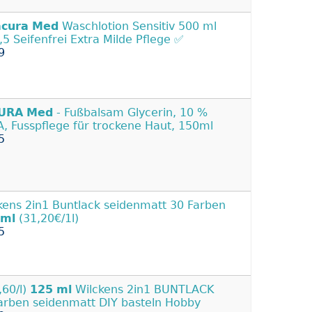
acura
Med
Waschlotion Sensitiv 500 ml
,5 Seifenfrei Extra Milde Pflege ✅
9
URA
Med
- Fußbalsam Glycerin, 10 %
, Fusspflege für trockene Haut, 150ml
5
kens 2in1 Buntlack seidenmatt 30 Farben
ml
(31,20€/1l)
5
,60/l)
125
ml
Wilckens 2in1 BUNTLACK
arben seidenmatt DIY basteln Hobby