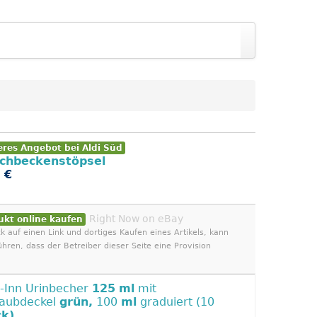
eres Angebot bei Aldi Süd
chbeckenstöpsel
 €
Right Now on eBay
ukt online kaufen
ck auf einen Link und dortiges Kaufen eines Artikels, kann
ühren, dass der Betreiber dieser Seite eine Provision
-Inn Urinbecher
125
ml
mit
aubdeckel
grün,
100
ml
graduiert (10
ck)