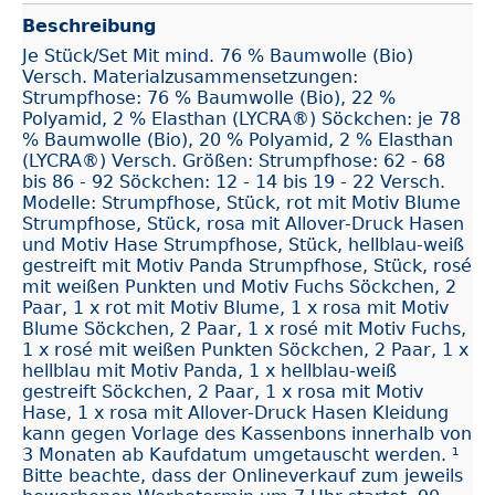
Beschreibung
Je Stück/Set Mit mind. 76 % Baumwolle (Bio)
Versch. Materialzusammensetzungen:
Strumpfhose: 76 % Baumwolle (Bio), 22 %
Polyamid, 2 % Elasthan (LYCRA®) Söckchen: je 78
% Baumwolle (Bio), 20 % Polyamid, 2 % Elasthan
(LYCRA®) Versch. Größen: Strumpfhose: 62 - 68
bis 86 - 92 Söckchen: 12 - 14 bis 19 - 22 Versch.
Modelle: Strumpfhose, Stück, rot mit Motiv Blume
Strumpfhose, Stück, rosa mit Allover-Druck Hasen
und Motiv Hase Strumpfhose, Stück, hellblau-weiß
gestreift mit Motiv Panda Strumpfhose, Stück, rosé
mit weißen Punkten und Motiv Fuchs Söckchen, 2
Paar, 1 x rot mit Motiv Blume, 1 x rosa mit Motiv
Blume Söckchen, 2 Paar, 1 x rosé mit Motiv Fuchs,
1 x rosé mit weißen Punkten Söckchen, 2 Paar, 1 x
hellblau mit Motiv Panda, 1 x hellblau-weiß
gestreift Söckchen, 2 Paar, 1 x rosa mit Motiv
Hase, 1 x rosa mit Allover-Druck Hasen Kleidung
kann gegen Vorlage des Kassenbons innerhalb von
3 Monaten ab Kaufdatum umgetauscht werden. ¹
Bitte beachte, dass der Onlineverkauf zum jeweils