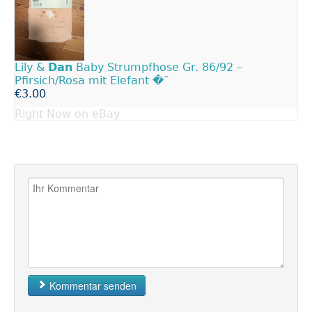
Lily &
Dan
Baby Strumpfhose Gr. 86/92 –
Pfirsich/Rosa mit Elefant �˜
€3.00
Right Now on eBay
Kommentar senden