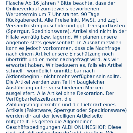
Flasche Ab 16 Jahren ¹ Bitte beachte, dass der
Onlineverkauf zum jeweils beworbenen
Werbetermin um 7 Uhr startet. 90 Tage
Rückgaberecht. Alle Preise inkl. MwSt. und zzgl.
Versandkostenpauschale und ggf. Transportkosten
(Sperrgut, Speditionsware). Artikel sind nicht in der
Filiale vorrätig bzw. lagernd. Wir planen unsere
Angebote stets gewissenhaft. In Ausnahmefällen
kann es jedoch vorkommen, dass die Nachfrage
nach einem Artikel unsere Einschätzung noch
übertrifft und er mehr nachgefragt wird, als wir
erwartet haben. Wir bedauern es, falls ein Artikel
schnell - womöglich unmittelbar nach
Aktionsbeginn - nicht mehr verfügbar sein sollte.
Die Artikel werden zum Teil in baugleicher
Ausführung unter verschiedenen Marken
ausgeliefert. Alle Artikel ohne Dekoration. Der
Verfügbarkeitszeitraum, die
Zahlungsmöglichkeiten und die Lieferart eines
Artikels (Paketware, Sperrgut oder Speditionsware)
werden dir auf der jeweiligen Artikelseite
mitgeteilt. Es gelten die Allgemeinen
Geschäftsbedingungen ALDI ONLINESHOP. Diese
sind auf aldi-onlineshop.de/agb/ abrufbar. Wir