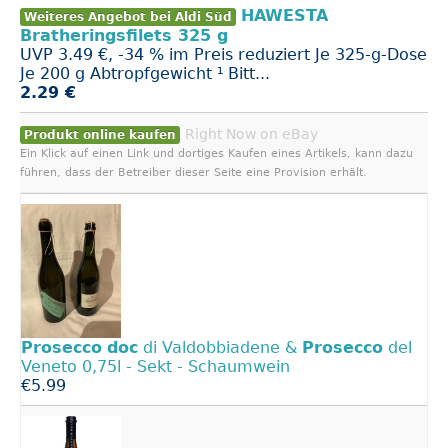
HAWESTA
Weiteres Angebot bei Aldi Süd
Bratheringsfilets 325 g
UVP 3.49 €, -34 % im Preis reduziert Je 325-g-Dose
Je 200 g Abtropfgewicht ¹ Bitt...
2.29 €
Right Now on eBay
Produkt online kaufen
Ein Klick auf einen Link und dortiges Kaufen eines Artikels, kann dazu
führen, dass der Betreiber dieser Seite eine Provision erhält.
Prosecco
doc
di Valdobbiadene &
Prosecco
del
Veneto 0,75l - Sekt - Schaumwein
€5.99