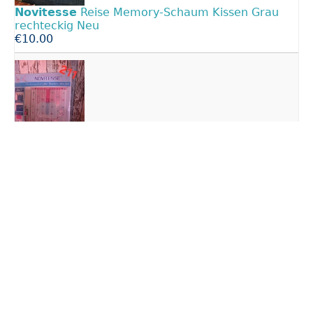
Novitesse
Reise Memory-Schaum Kissen Grau
rechteckig Neu
€10.00
Novitesse
Kinder Vorhangschals 2er Set 100x180
Rosa/Weiß Schlaufen Herzen
€11.09
NOVITESSE
90/100 x 190/200 - Fein-Biber